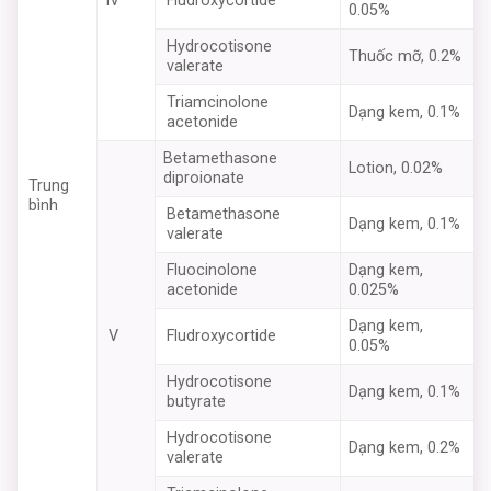
IV
Fludroxycortide
0.05%
Hydrocotisone
Thuốc mỡ, 0.2%
valerate
Triamcinolone
Dạng kem, 0.1%
acetonide
Betamethasone
Lotion, 0.02%
diproionate
Trung
bình
Betamethasone
Dạng kem, 0.1%
valerate
Fluocinolone
Dạng kem,
acetonide
0.025%
Dạng kem,
V
Fludroxycortide
0.05%
Hydrocotisone
Dạng kem, 0.1%
butyrate
Hydrocotisone
Dạng kem, 0.2%
valerate