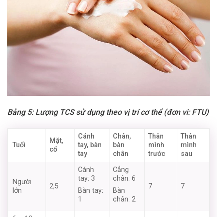
Bảng 5: Lượng TCS sử dụng theo vị trí cơ thể (đơn vi: FTU)
Cánh
Chân,
Thân
Thân
Mặt,
Tuổi
tay, bàn
bàn
mình
mình
cổ
tay
chân
trước
sau
Cánh
Cẳng
tay: 3
chân: 6
Người
2,5
7
7
lớn
Bàn tay:
Bàn
1
chân: 2