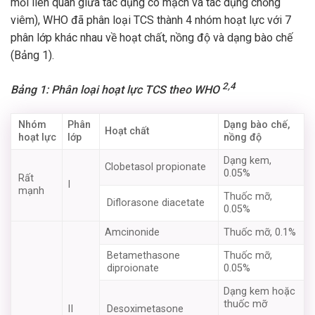
mối liên quan giữa tác dụng co mạch và tác dụng chống
viêm), WHO đã phân loại TCS thành 4 nhóm hoạt lực với 7
phân lớp khác nhau về hoạt chất, nồng độ và dạng bào chế
(Bảng 1).
2,4
Bảng 1: Phân loại hoạt lực TCS theo WHO
Nhóm
Phân
Dạng bào chế,
Hoạt chất
hoạt lực
lớp
nồng độ
Dạng kem,
Clobetasol propionate
0.05%
Rất
I
mạnh
Thuốc mỡ,
Diflorasone diacetate
0.05%
Amcinonide
Thuốc mỡ, 0.1%
Betamethasone
Thuốc mỡ,
diproionate
0.05%
Dạng kem hoặc
thuốc mỡ
II
Desoximetasone