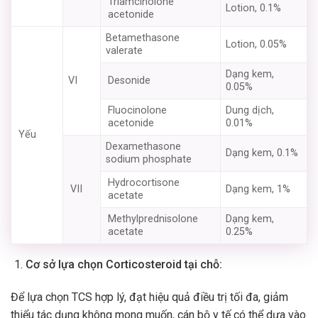
Triamcinolone
Lotion, 0.1%
acetonide
Betamethasone
Lotion, 0.05%
valerate
Dạng kem,
VI
Desonide
0.05%
Fluocinolone
Dung dịch,
acetonide
0.01%
Yếu
Dexamethasone
Dạng kem, 0.1%
sodium phosphate
Hydrocortisone
VII
Dạng kem, 1%
acetate
Methylprednisolone
Dạng kem,
acetate
0.25%
Cơ sở lựa chọn Corticosteroid tại chỗ:
Để lựa chọn TCS hợp lý, đạt hiệu quả điều trị tối đa, giảm
thiểu tác dụng không mong muốn, cán bộ y tế có thể dựa vào