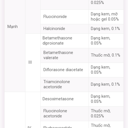
0.025%
Dạng kem, mỡ
Fluocinonide
hoặc gel 0.05%
Mạnh
Halcinonide
Dạng kem, 0.1%
Betamethasone
Dạng kem,
diproionate
0.05%
Betamethasone
Thuốc mỡ, 0.1%
valerate
III
Dạng kem,
Diflorasone diacetate
0.05%
Triamcinolone
Dạng kem, 0.1%
acetonide
Dạng kem,
Desoximetasone
0.05%
Fluocinolone
Thuốc mỡ,
acetonide
0.025%
Thuốc mỡ,