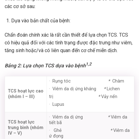
các cơ sở sau:
Dựa vào bản chất của bệnh:
Chẩn đoán chính xác là rất cần thiết để lựa chọn TCS. TCS
có hiệu quả đối với các tình trạng được đặc trưng như viêm,
tăng sinh hoặc/và có liên quan đến cơ chế miễn dịch.
1,2
Bảng 2: Lựa chọn TCS dựa vào bệnh
· Rụng tóc
*
Chàm
· Viêm da dị ứng kháng
*
Lichen
TCS hoạt lực cao
(nhóm I – III)
trị
*
Vảy nến
· Lupus
· Viêm da dị ứng
*
Viêm da
TCS hoạt lực
tiết bã
trung bình (nhóm
· Ghẻ
*
Viêm da
IV – V)
ứ đọng