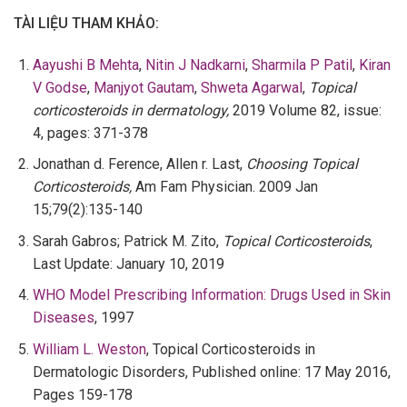
TÀI LIỆU THAM KHẢO:
Aayushi B Mehta
,
Nitin J Nadkarni
,
Sharmila P Patil
,
Kiran
V Godse
,
Manjyot Gautam
,
Shweta
Agarwal
,
Topical
corticosteroids in dermatology,
2019 Volume 82, issue:
4, pages: 371-378
Jonathan d. Ference, Allen r. Last,
Choosing Topical
Corticosteroids,
Am Fam Physician. 2009 Jan
15;79(2):135-140
Sarah Gabros; Patrick M. Zito,
Topical Corticosteroids
,
Last Update: January 10, 2019
WHO Model Prescribing Information: Drugs Used in Skin
Diseases
, 1997
William L. Weston
, Topical Corticosteroids in
Dermatologic Disorders, Published online: 17 May 2016,
Pages 159-178