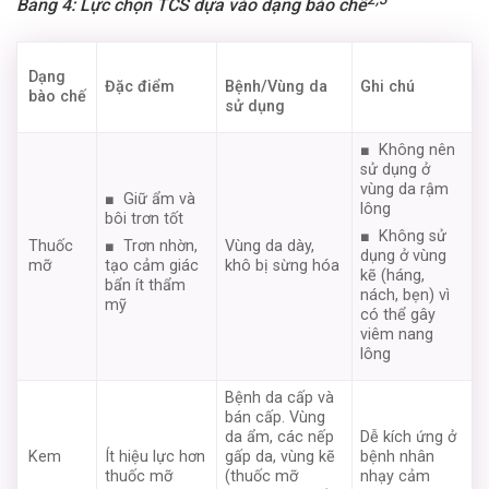
Bảng 4: Lực chọn TCS dựa vào dạng bào chế
Dạng
Đặc điểm
Ghi chú
Bệnh/Vùng da
bào chế
sử dụng
■ Không nên
sử dụng ở
vùng da rậm
■ Giữ ẩm và
lông
bôi trơn tốt
■ Không sử
Thuốc
Vùng da dày,
■ Trơn nhờn,
dụng ở vùng
mỡ
khô bị sừng hóa
tạo cảm giác
kẽ (háng,
bẩn ít thẩm
nách, bẹn) vì
mỹ
có thể gây
viêm nang
lông
Bệnh da cấp và
bán cấp. Vùng
da ẩm, các nếp
Dễ kích ứng ở
Kem
gấp da, vùng kẽ
bệnh nhân
Ít hiệu lực hơn
(thuốc mỡ
nhạy cảm
thuốc mỡ