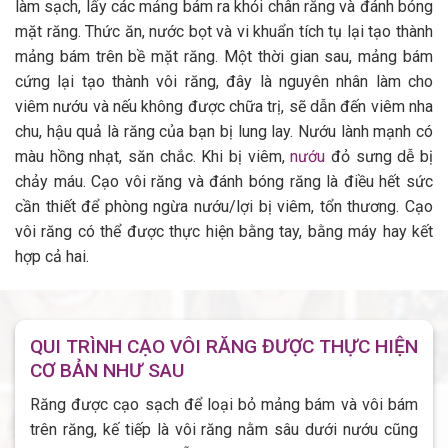
làm sạch, lấy các mảng bám ra khỏi chân răng và đánh bóng
mặt răng. Thức ăn, nước bọt và vi khuẩn tích tụ lại tạo thành
mảng bám trên bề mặt răng. Một thời gian sau, mảng bám
cứng lại tạo thành vôi răng, đây là nguyên nhân làm cho
viêm nướu và nếu không được chữa trị, sẽ dẫn đến viêm nha
chu, hậu quả là răng của bạn bị lung lay. Nướu lành mạnh có
màu hồng nhạt, săn chắc. Khi bị viêm,
nướu
đỏ sưng dễ bị
chảy máu. Cạo vôi răng và đánh bóng răng là điều hết sức
cần thiết để phòng ngừa nướu/lợi bị viêm, tổn thương. Cạo
vôi răng có thể được thực hiện bằng tay, bằng máy hay kết
hợp cả hai.
QUI TRÌNH CẠO VÔI RĂNG ĐƯỢC THỰC HIỆN
CƠ BẢN NHƯ SAU
Răng được cạo sạch để loại bỏ mảng bám và vôi bám
trên răng, kế tiếp là vôi răng nằm sâu dưới nướu cũng