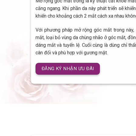
Mở rộng góc mắt trong là kỹ thuật cắt khóe mắt 
căng ngang. Khi phần da này phát triển sẽ khiến
khiến cho khoảng cách 2 mắt cách xa nhau khôn
Với phương pháp mở rộng góc mắt trong này, 
mắt, loại bỏ vùng da chùng nhão ở góc mắt, đồng
dáng mắt và tuyến lệ. Cuối cùng là dùng chỉ thẩ
cân đối và phù hợp với gương mặt.
ĐĂNG KÝ NHẬN ƯU ĐÃI