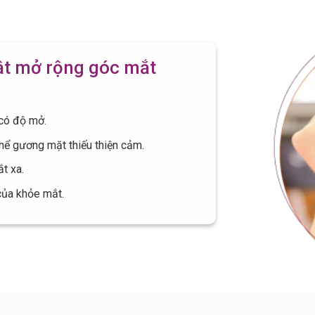
uật mở rộng góc mắt
có độ mở.
hể gương mặt thiếu thiện cảm.
t xa.
của khỏe mắt.