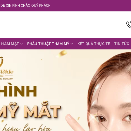
DE XIN KÍNH CHÀO QUÝ KHÁCH
 HÀM MẶT
PHẪU THUẬT THẨM MỸ
KẾT QUẢ THỰC TẾ
TIN TỨC