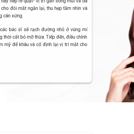
hay nếp rẻ quạt- vị trí gần sống mũi và da
 cho đôi mắt ngắn lại, thu hẹp tầm nhìn và
g cân xứng.
các bác sĩ sẽ rạch đường nhỏ ở vùng mí
 thời cắt bỏ mỡ thừa. Tiếp đến, điều chỉnh
m mỹ để khâu và cố định lại vị trí mắt cho