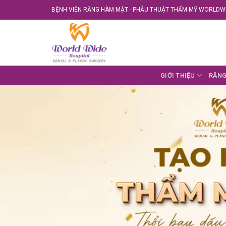
Skip
BỆNH VIỆN RĂNG HÀM MẶT - PHẪU THUẬT THẨM MỸ WORLDWI
to
content
GIỚI THIỆU
RĂNG