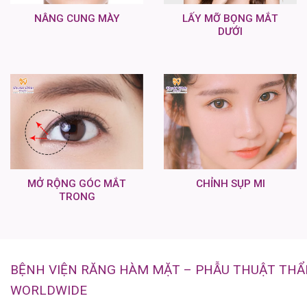
NÂNG CUNG MÀY
LẤY MỠ BỌNG MẮT
DƯỚI
MỞ RỘNG GÓC MẮT
CHỈNH SỤP MI
TRONG
BỆNH VIỆN RĂNG HÀM MẶT – PHẪU THUẬT TH
WORLDWIDE