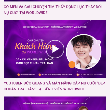
CÔ MẾN VÀ CÂU CHUYỆN TÌM THẤY ĐỘNG LỰC THAY ĐỔI
NỤ CƯỜI TẠI WORLDWIDE
YOUTUBER ĐỨC QUANG VÀ MÀN NÂNG CẤP NỤ CƯỜI “ĐẸP
CHUẨN TRAI HÀN” TẠI BỆNH VIỆN WORLDWIDE