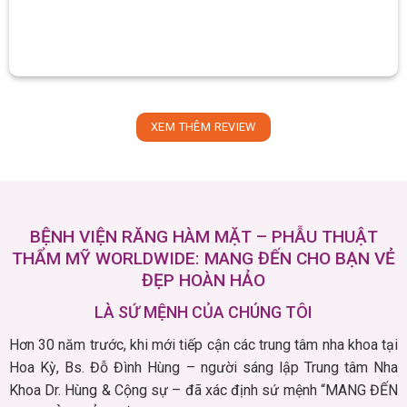
XEM THÊM REVIEW
BỆNH VIỆN RĂNG HÀM MẶT – PHẪU THUẬT
THẨM MỸ WORLDWIDE: MANG ĐẾN CHO BẠN VẺ
ĐẸP HOÀN HẢO
LÀ SỨ MỆNH CỦA CHÚNG TÔI
Hơn 30 năm trước, khi mới tiếp cận các trung tâm nha khoa tại
Hoa Kỳ, Bs. Đỗ Đình Hùng – người sáng lập Trung tâm Nha
Khoa Dr. Hùng & Cộng sự – đã xác định sứ mệnh “MANG ĐẾN