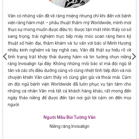
Vân có những vấn đề về răng miệng nhưng chỉ khi đến với bệnh
viện răng hàm mặt – phẫu thuật thẩm mỹ Worldwide, mình mới
thực sự mong muốn được điều trị. Được tận mắt nhìn thấy cơ sở
sang trọng, trải nghiệm trực tiếp máy móc scan răng Itero kỹ
thuật số hiện đại, thăm khám và tư vấn với bác sĩ Minh Hương
nhiều kinh nghiệm và tay nghề cao, Vân đã thật sự hiểu rõ về
tình trạng trật khớp thái dương hàm và tin tưởng chọn niềng
răng Invisalign tại đây. Không những mỗi bác sĩ mà đội ngũ lễ
tân và các chị điều dưỡng cũng vô cùng nhiệt tình tiếp đón và nói
chuyện khiến Vân cảm thấy vô cùng gần gũi và thoải mái. Cảm
ơn đội ngũ bệnh viện Worldwide đã luôn phục vụ tận tâm cho
những cá nhân Vân mà tất cả khách hàng khác, rất mong đến
ngày tháo niềng để được đến tận nơi gửi lời cảm ơn đến mọi
người.
Người Mẫu Bùi Tường Vân
Niềng răng Invisalign