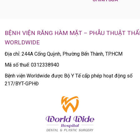
BỆNH VIỆN RĂNG HÀM MẶT – PHẪU THUẬT TH
WORLDWIDE
Địa chỉ: 244A Cống Quỳnh, Phường Bến Thành, TP.HCM
Mã số thuế: 0312338940
Bệnh viện Worldwide được Bộ Y Tế cấp phép hoạt động số
217/BYT-GPHĐ