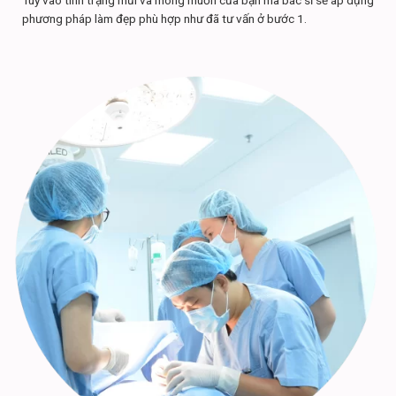
Tùy vào tình trạng mũi và mong muốn của bạn mà bác sĩ sẽ áp dụng
phương pháp làm đẹp phù hợp như đã tư vấn ở bước 1.