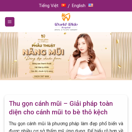
Skip
Tiếng Việt
English
to
content
Thu gọn cánh mũi – Giải pháp toàn
diện cho cánh mũi to bè thô kệch
Thu gọn cánh mũi là phương pháp làm đẹp phổ biến và
được nhiều cơ sở thẩm mỹ ứng dụng. Để hiểu rõ hơn về