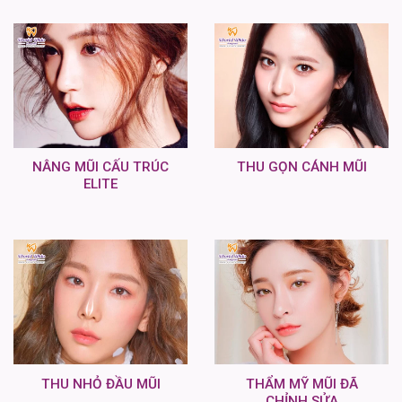
NÂNG MŨI CẤU TRÚC
THU GỌN CÁNH MŨI
ELITE
THU NHỎ ĐẦU MŨI
THẨM MỸ MŨI ĐÃ
CHỈNH SỬA