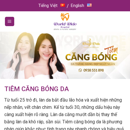
Skip
Tiếng Việt
English
to
content
TIÊM CĂNG BÓNG DA
Từ tuổi 25 trở đi, làn da bắt đầu lão hóa và xuất hiện những
nếp nhăn, vết chân chim. Kể từ tuổi 30, những dấu hiệu này
càng xuất hiện rõ ràng. Làn da căng mướt dần bị thay thế
bằng làn da khô ráp, sần sùi. Tiêm căng bóng da là phương
pháp giúp khắc phục tình trạng này nhanh chóng và hiệu quả,