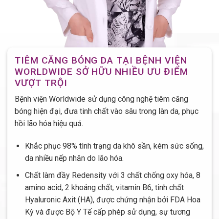
TIÊM CĂNG BÓNG DA TẠI BỆNH VIỆN
WORLDWIDE SỞ HỮU NHIỀU ƯU ĐIỂM
VƯỢT TRỘI
Bệnh viện Worldwide sử dụng công nghệ tiêm căng
bóng hiện đại, đưa tinh chất vào sâu trong làn da, phục
hồi lão hóa hiệu quả.
Khắc phục 98% tình trạng da khô sần, kém sức sống,
da nhiều nếp nhăn do lão hóa.
Chất làm đầy Redensity với 3 chất chống oxy hóa, 8
amino acid, 2 khoáng chất, vitamin B6, tinh chất
Hyaluronic Axit (HA), được chứng nhận bởi FDA Hoa
Kỳ và được Bộ Y Tế cấp phép sử dụng, sự tương