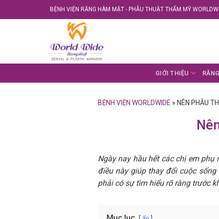
Skip
BỆNH VIỆN RĂNG HÀM MẶT - PHẪU THUẬT THẨM MỸ WORLDWI
to
content
GIỚI THIỆU
RĂNG
BỆNH VIỆN WORLDWIDE
»
NÊN PHẪU TH
Nên
Ngày nay hầu hết các chị em phụ
điều này giúp thay đổi cuộc sống
phải có sự tìm hiểu rõ ràng trước 
Mục lục
ẩn