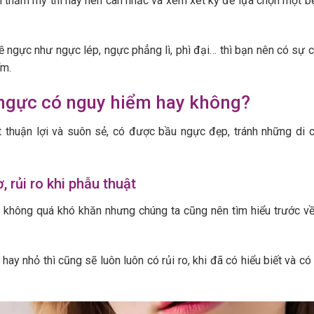
nh thẩm mỹ thì hãy nên cân nhắc và xem xét kỹ để lựa chọn một bệ
 ngực như ngực lép, ngực phẳng lì, phì đại… thì bạn nên có sự 
ểm.
ngực có nguy hiểm hay không?
t thuận lợi và suôn sẻ, có được bầu ngực đẹp, tránh những di 
 rủi ro khi phẫu thuật
ật không quá khó khăn nhưng chúng ta cũng nên tìm hiểu trước v
hay nhỏ thì cũng sẽ luôn luôn có rủi ro, khi đã có hiểu biết và có