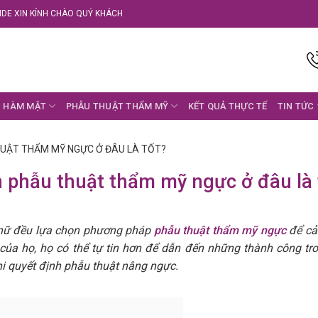
DE XIN KÍNH CHÀO QUÝ KHÁCH
 HÀM MẶT
PHẪU THUẬT THẨM MỸ
KẾT QUẢ THỰC TẾ
TIN TỨC
UẬT THẨM MỸ NGỰC Ở ĐÂU LÀ TỐT?
 phẫu thuật thẩm mỹ ngực ở đâu là 
 nữ đều lựa chọn phương pháp
phẫu thuật thẩm mỹ ngực
để cải
 của họ, họ có thể tự tin hơn để dẫn đến những thành công tr
khi quyết định phẫu thuật nâng ngực.