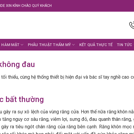
DE XIN KÍNH CHÀO QUÝ KHÁCH
 HÀM MẶT
PHẪU THUẬT THẨM MỸ
KẾT QUẢ THỰC TẾ
TIN TỨC
không đau
ối thiểu, cùng hệ thống thiết bị hiện đại và bác sĩ tay nghề cao c
c bất thường
 gây ra sự xô lệch của vùng răng cửa. Hơn thế nữa răng khôn nằm 
m tăng nguy cơ sâu răng, viêm lợi, sưng đỏ, đau quanh thân răng,
ể gây ra tiêu ngót chân răng của răng bên cạnh. Răng khôn mọc n