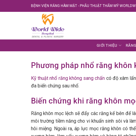
Skip
BỆNH VIỆN RĂNG HÀM MẶT - PHẪU THUẬT THẨM MỸ WORLDWI
to
content
GIỚI THIỆU
RĂNG
Phương pháp nhổ răng khôn 
Kỹ thuật nhổ răng không sang chấn
có độ xâm lấn t
đa biến chứng sau nhổ.
Biến chứng khi răng khôn mọ
Răng khôn mọc lệch sẽ đẩy các răng kế bên để lâu
môi trường tiềm năng cho vi khuẩn sinh sôi và là
hôi miệng. Ngoài ra, áp lực mọc răng khôn có th