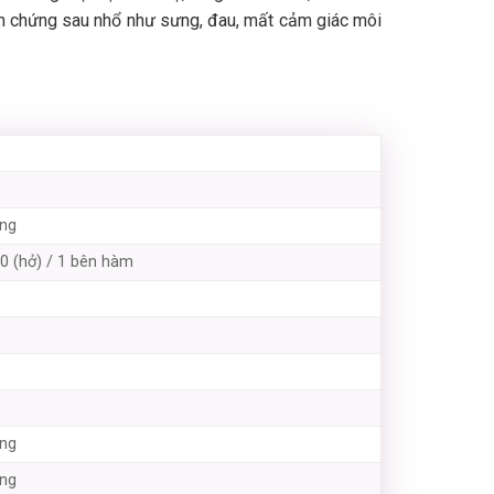
ến chứng sau nhổ như sưng, đau, mất cảm giác môi
ăng
00 (hở) / 1 bên hàm
ăng
ăng