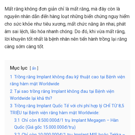
Mất răng không đơn giản chỉ là mất răng, mà đây còn là
nguyên nhân dẫn đến hàng loạt những biến chứng nguy hiểm
cho sức khỏe như tiêu xương, mất chức năng ăn nhai, phát
âm sai lệch, lão hóa nhanh chóng. Do đó, khi vừa mất răng,
lời khuyên tốt nhất là bệnh nhân nên tiến hành trồng lại răng
càng sớm càng tốt.
Mục lục
ẩn
1
Trồng răng Implant không đau kỹ thuật cao tại Bệnh viện
răng hàm mặt Worldwide
2
Tại sao trồng răng Implant không đau tại Bệnh viện
Worldwide lại khả thi?
3
Trồng răng Implant Quốc Tế với chi phí hợp lý CHỈ TỪ 8,5
TRIỆU tại Bệnh viện răng hàm mặt Worldwide:
3.1
Chỉ còn 8.500.000đ/1 trụ Implant Megagen – Hàn
Quốc (Giá gốc 15.000.000đ/trụ)
3.2
Chỉ còn 10.000.000đ/1 trụ Implant MIS hoặc Tekka –