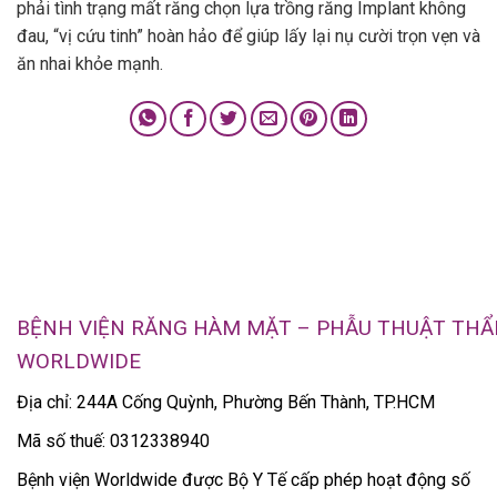
phải tình trạng mất răng chọn lựa trồng răng Implant không
đau, “vị cứu tinh” hoàn hảo để giúp lấy lại nụ cười trọn vẹn và
ăn nhai khỏe mạnh.
BỆNH VIỆN RĂNG HÀM MẶT – PHẪU THUẬT TH
WORLDWIDE
Địa chỉ: 244A Cống Quỳnh, Phường Bến Thành, TP.HCM
Mã số thuế: 0312338940
Bệnh viện Worldwide được Bộ Y Tế cấp phép hoạt động số