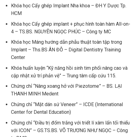
Khóa học Cấy ghép Implant Nha khoa – ĐH Y Dược Tp.
HCM
Khóa học Cấy ghép implant + phục hình toàn hàm All-on-
4 – TS.BS. NGUYỄN NGỌC PHÚC – Công ty MC
Khóa học Máng hướng dẫn phẫu thuật toàn tập trong
Implant – Ths.BS ÂN ĐỖ – Digital Dentistry Training
Center
Khóa huấn luyện “Kỹ năng hồi sinh tim phổi nâng cao và
cập nhật xử trí phản vệ” – Trung tâm cấp cứu 115.
Chứng chỉ “Nâng xoang hở với Piezotome” – BS. LẠI
THANH MINH Medent
Chứng chỉ “Mặt dán sứ Veneer” – ICDE (International
Center for Dental Education)
Chứng chỉ “Điều trị đốm trắng với triết lí xâm lấn tối thiểu
với ICON” – GS.TS.BS. VÕ TRƯƠNG NHƯ NGỌC – Công