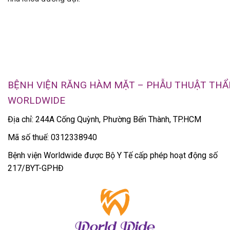
BỆNH VIỆN RĂNG HÀM MẶT – PHẪU THUẬT TH
WORLDWIDE
Địa chỉ: 244A Cống Quỳnh, Phường Bến Thành, TP.HCM
Mã số thuế: 0312338940
Bệnh viện Worldwide được Bộ Y Tế cấp phép hoạt động số
217/BYT-GPHĐ