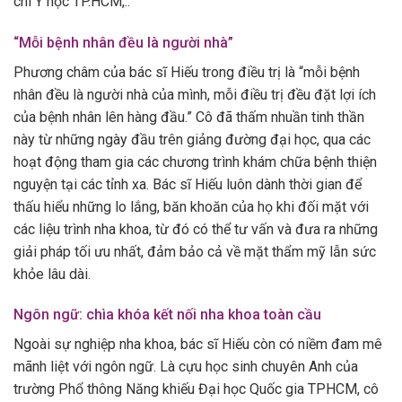
chí Y học TP.HCM,..
“Mỗi bệnh nhân đều là người nhà”
Phương châm của bác sĩ Hiếu trong điều trị là “mỗi bệnh
nhân đều là người nhà của mình, mỗi điều trị đều đặt lợi ích
của bệnh nhân lên hàng đầu.” Cô đã thấm nhuần tinh thần
này từ những ngày đầu trên giảng đường đại học, qua các
hoạt động tham gia các chương trình khám chữa bệnh thiện
nguyện tại các tỉnh xa. Bác sĩ Hiếu luôn dành thời gian để
thấu hiểu những lo lắng, băn khoăn của họ khi đối mặt với
các liệu trình nha khoa, từ đó có thể tư vấn và đưa ra những
giải pháp tối ưu nhất, đảm bảo cả về mặt thẩm mỹ lẫn sức
khỏe lâu dài.
Ngôn ngữ: chìa khóa kết nối nha khoa toàn cầu
Ngoài sự nghiệp nha khoa, bác sĩ Hiếu còn có niềm đam mê
mãnh liệt với ngôn ngữ. Là cựu học sinh chuyên Anh của
trường Phổ thông Năng khiếu Đại học Quốc gia TPHCM, cô