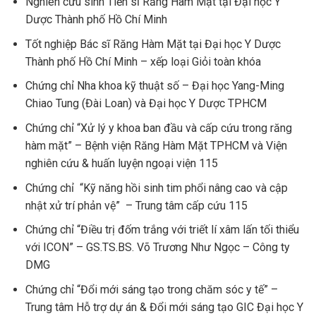
Nghiên cứu sinh Tiến sĩ Răng Hàm Mặt tại Đại học Y
Dược Thành phố Hồ Chí Minh
Tốt nghiệp Bác sĩ Răng Hàm Mặt tại Đại học Y Dược
Thành phố Hồ Chí Minh – xếp loại Giỏi toàn khóa
Chứng chỉ Nha khoa kỹ thuật số – Đại học Yang-Ming
Chiao Tung (Đài Loan) và Đại học Y Dược TPHCM
Chứng chỉ “Xử lý y khoa ban đầu và cấp cứu trong răng
hàm mặt” – Bệnh viện Răng Hàm Mặt TPHCM và Viện
nghiên cứu & huấn luyện ngoại viện 115
Chứng chỉ
“Kỹ năng hồi sinh tim phổi nâng cao và cập
nhật xử trí phản vệ”
– Trung tâm cấp cứu 115
Chứng chỉ “Điều trị đốm trắng với triết lí xâm lấn tối thiểu
với ICON” – GS.TS.BS. Võ Trương Như Ngọc – Công ty
DMG
Chứng chỉ “Đổi mới sáng tạo trong chăm sóc y tế” –
Trung tâm Hỗ trợ dự án & Đổi mới sáng tạo GIC Đại học Y