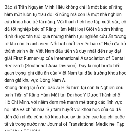
Bác sĩ Trần Nguyễn Minh Hiếu không chỉ là một bác sĩ răng
hàm mặt luôn tự trau dồi kĩ năng mà còn là một nhà nghiên
cứu khoa học trẻ tài năng. Với thành tích học tập xuất sắc, cô
đã tốt nghiệp bác sĩ Răng Hàm Mặt loại Giỏi và sớm khẳng
định được tên tuổi qua những thành tựu nghiên cứu ấn tượng
từ khi còn là sinh viên. Nổi bật nhất là việc bác sĩ Hiếu đã trở
thành sinh viên Việt Nam đầu tiên và duy nhất đến nay đạt
giải First Runner-up của International Association of Dental
Research (Southeast Asia Division). Đây là một bước tiến
quan trọng, ghi dấu ấn của Việt Nam tại đấu trường khoa học
danh giá khu vực Đông Nam Á.
Không dừng lại ở đó, bác sĩ Hiếu hiện tại còn là Nghiên cứu
sinh Tiến sĩ Răng Hàm Mặt tại Đại học Y Dược Thành phố
Hồ Chí Minh, với niềm đam mê mạnh mẽ trong các lĩnh vực
nội nha và chỉnh nha. Sự tâm huyết với khoa học của cô đã
dẫn đến nhiều công bố khoa học uy tín trên các tạp chí quốc
tế và trong nước như Journal of Translational Medicine, Tạp