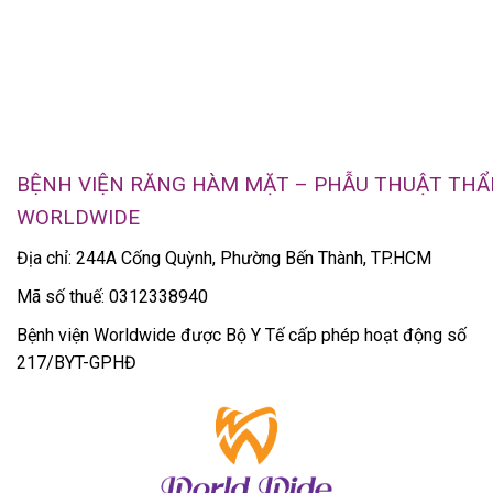
BỆNH VIỆN RĂNG HÀM MẶT – PHẪU THUẬT TH
WORLDWIDE
Địa chỉ: 244A Cống Quỳnh, Phường Bến Thành, TP.HCM
Mã số thuế: 0312338940
Bệnh viện Worldwide được Bộ Y Tế cấp phép hoạt động số
217/BYT-GPHĐ