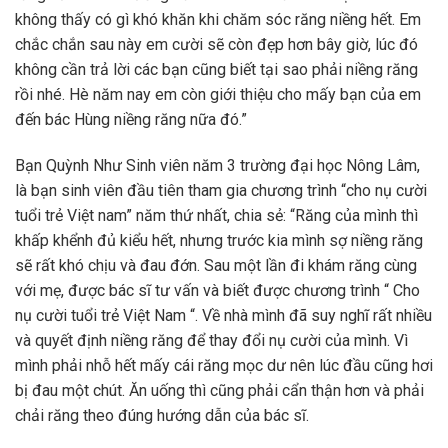
không thấy có gì khó khăn khi chăm sóc răng niềng hết. Em
chắc chắn sau này em cười sẽ còn đẹp hơn bây giờ, lúc đó
không cần trả lời các bạn cũng biết tại sao phải niềng răng
rồi nhé. Hè năm nay em còn giới thiệu cho mấy bạn của em
đến bác Hùng niềng răng nữa đó.”
Bạn Quỳnh Như Sinh viên năm 3 trường đại học Nông Lâm,
là bạn sinh viên đầu tiên tham gia chương trình “cho nụ cười
tuổi trẻ Việt nam” năm thứ nhất, chia sẻ: “Răng của mình thì
khấp khểnh đủ kiểu hết, nhưng trước kia mình sợ niềng răng
sẽ rất khó chịu và đau đớn. Sau một lần đi khám răng cùng
với mẹ, được bác sĩ tư vấn và biết được chương trình “ Cho
nụ cười tuổi trẻ Việt Nam “. Về nhà mình đã suy nghĩ rất nhiều
và quyết định niềng răng để thay đổi nụ cười của mình. Vì
mình phải nhỗ hết mấy cái răng mọc dư nên lúc đầu cũng hơi
bị đau một chút. Ăn uống thì cũng phải cẩn thận hơn và phải
chải răng theo đúng hướng dẫn của bác sĩ.