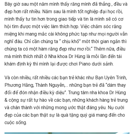
Bây giờ sau một năm mình thấy răng mình đã thẳng , đều và
đẹp hơn rất nhiều. Năm sau là mình tốt nghiệp đại học rồi,
mình thấy tư tin hơn trong giao tiếp và tin là mình sẽ có cơ
hội tìm được một việc làm thích hợp. Việc chăm sóc răng
miệng khi mang mắc cài không phức tạp như mọi người vẫn
nghĩ đâu. Chỉ cần chúng ta “ chịu khổ” môt thời gian ngắn thì
chúng ta có một hàm răng đẹp như mơ rồi.“ Thêm nữa, điều
mà mình thích nhất ở Nha khoa Dr Hùng là mỗi lần đến tái
khám định kỳ thì mình lại được chơi Piano dưới sảnh.
Và còn nhiều, rất nhiều các bạn trẻ khác như Bạn Uyên Trinh,
Phương Hằng, Thành Nguyễn,… những bạn trẻ đã “dám thay
đổi để đón nhận điều kỳ diệu”. Trung tâm nha khoa Dr Hùng
& cộng sự rất tự hào về các bạn, những khách hàng trẻ trung
và chân thành với những mong ước thật đáng yêu. Nụ cười
đẹp của các bạn thật sự là quà tặng quý giá mang đến cho
cuộc sống.