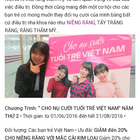
việc điều trị. Đồng thời cũng mang đến một cơ hội cho các
bạn trẻ có mong muốn thay đổi nụ cười của mình bằng bất
cứ điều trị nha khoa nào như
NIỀNG RĂNG
, TẨY TRẮNG
RĂNG, RĂNG THẨM MỸ…
Chương Trình: “ CHO NỤ CƯỜI TUỔI TRẺ VIỆT NAM” NĂM
THỨ 2
• Thời gian: từ 01/06/2016 đến hết 31/08/2016 •
Đối tượng: Các bạn trẻ Việt Nam • Ưu đãi:
GIẢM đến 20%
CHO NIỀNG RĂNG VỚI MẮC CÀI KIM LOẠI
Giảm 20% cho