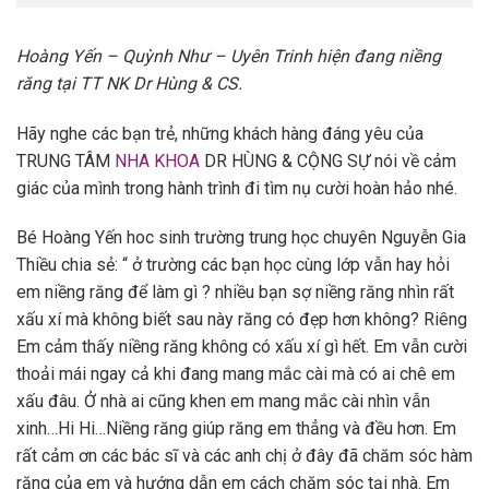
Hoàng Yến – Quỳnh Như – Uyên Trinh hiện đang niềng
răng tại TT NK Dr Hùng & CS.
Hãy nghe các bạn trẻ, những khách hàng đáng yêu của
TRUNG TÂM
NHA KHOA
DR HÙNG & CỘNG SỰ nói về cảm
giác của mình trong hành trình đi tìm nụ cười hoàn hảo nhé.
Bé Hoàng Yến hoc sinh trường trung học chuyên Nguyễn Gia
Thiều chia sẻ: “ ở trường các bạn học cùng lớp vẫn hay hỏi
em niềng răng để làm gì ? nhiều bạn sợ niềng răng nhìn rất
xấu xí mà không biết sau này răng có đẹp hơn không? Riêng
Em cảm thấy niềng răng không có xấu xí gì hết. Em vẫn cười
thoải mái ngay cả khi đang mang mắc cài mà có ai chê em
xấu đâu. Ở nhà ai cũng khen em mang mắc cài nhìn vẫn
xinh…Hi Hi…Niềng răng giúp răng em thẳng và đều hơn. Em
rất cảm ơn các bác sĩ và các anh chị ở đây đã chăm sóc hàm
răng của em và hướng dẫn em cách chăm sóc tại nhà. Em