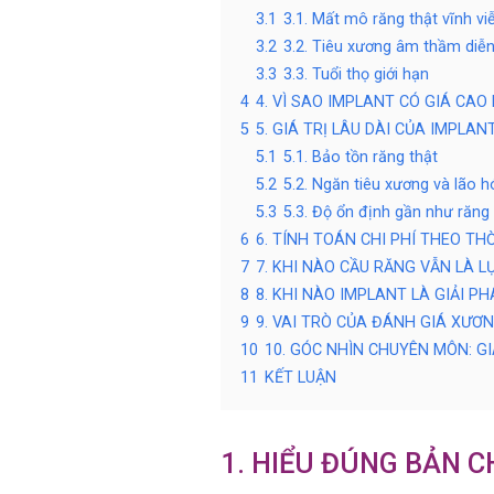
3.1
3.1. Mất mô răng thật vĩnh vi
3.2
3.2. Tiêu xương âm thầm diễn
3.3
3.3. Tuổi thọ giới hạn
4
4. VÌ SAO IMPLANT CÓ GIÁ CAO
5
5. GIÁ TRỊ LÂU DÀI CỦA IMPLAN
5.1
5.1. Bảo tồn răng thật
5.2
5.2. Ngăn tiêu xương và lão 
5.3
5.3. Độ ổn định gần như răng 
6
6. TÍNH TOÁN CHI PHÍ THEO TH
7
7. KHI NÀO CẦU RĂNG VẪN LÀ L
8
8. KHI NÀO IMPLANT LÀ GIẢI PH
9
9. VAI TRÒ CỦA ĐÁNH GIÁ XƯ
10
10. GÓC NHÌN CHUYÊN MÔN: G
11
KẾT LUẬN
1. HIỂU ĐÚNG BẢN 