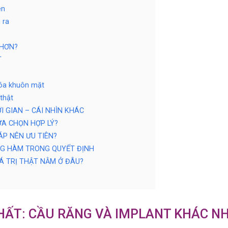
ễn
 ra
 HƠN?
T
hóa khuôn mặt
thật
ỜI GIAN – CÁI NHÌN KHÁC
ỰA CHỌN HỢP LÝ?
ÁP NÊN ƯU TIÊN?
ƠNG HÀM TRONG QUYẾT ĐỊNH
IÁ TRỊ THẬT NẰM Ở ĐÂU?
CHẤT: CẦU RĂNG VÀ IMPLANT KHÁC N