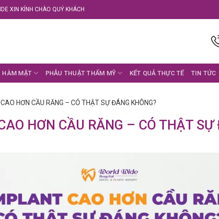
DE XIN KÍNH CHÀO QUÝ KHÁCH
 HÀM MẶT
PHẪU THUẬT THẨM MỸ
KẾT QUẢ THỰC TẾ
TIN TỨC
 CAO HƠN CẦU RĂNG – CÓ THẬT SỰ ĐÁNG KHÔNG?
 CAO HƠN CẦU RĂNG – CÓ THẬT SỰ