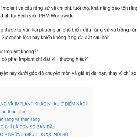
Implant và cầu răng sứ về chi phí, tuổi thọ, khả năng bảo tồn răn
yết định tại Bệnh viện RHM Worldwide.
ng được tư vấn hai phương án phổ biến:
cầu răng sứ
và
trồng ră
 Sự chênh lệch này khiến không ít người đặt câu hỏi:
tư Implant không?”
 có phải Implant chỉ đắt vì… thương hiệu?”
huyện này dưới góc độ chuyên môn và giá trị dài hạn, thay vì chỉ so
RĂNG VÀ IMPLANT KHÁC NHAU Ở ĐIỂM NÀO?
phần thân răng
ân răng và thân răng
G CHỈ LÀ CON SỐ BAN ĐẦU
G – NHỮNG ĐIỀU ÍT ĐƯỢC NÓI RÕ