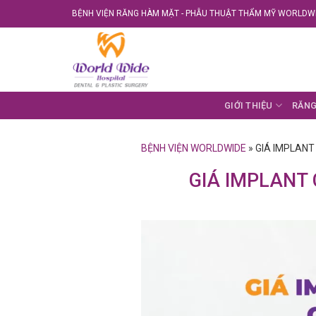
Skip
BỆNH VIỆN RĂNG HÀM MẶT - PHẪU THUẬT THẨM MỸ WORLDWI
to
content
GIỚI THIỆU
RĂNG
BỆNH VIỆN WORLDWIDE
»
GIÁ IMPLANT
GIÁ IMPLANT