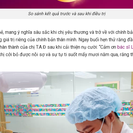
So sánh kết quả trước và sau khi điều trị
ẻ, mang ý nghĩa sâu sắc khi chị yêu thương và trở về với chính bả
 giá trị riêng của chính bản thân mình. N
gay buổi hẹn thử răng đầu
hân thành của chị T.A.Đ sau khi cải thiện nụ cười: “Cảm ơn
bác sĩ 
ị cởi bỏ được nỗi sợ và sự tự ti suốt mấy mươi năm qua, răng th