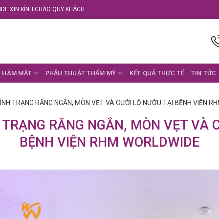
DE XIN KÍNH CHÀO QUÝ KHÁCH
 HÀM MẶT
PHẪU THUẬT THẨM MỸ
KẾT QUẢ THỰC TẾ
TIN TỨC
ÌNH TRẠNG RĂNG NGẮN, MÒN VẸT VÀ CƯỜI LỘ NƯỚU TẠI BỆNH VIỆN 
 TRẠNG RĂNG NGẮN, MÒN VẸT VÀ C
BỆNH VIỆN RHM WORLDWIDE