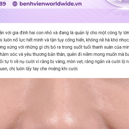
n với gia đình hai con nhỏ và đang là quản lý cho một công ty lớn
hị luôn nổ lực hết mình và tận tụy cống hiến, không nề hà khó nhọ
ng xứng với những gì chị bỏ ra trong suốt tuổi thanh xuân của mì
ải chăm sóc và yêu thương bản thân, quên đi niềm mong muốn mà bả
ỗi tự ti về nụ cười vì răng bị vàng, mòn vẹt, răng ngắn và cười l
quen, chị luôn lấy tay che miệng khi cười.