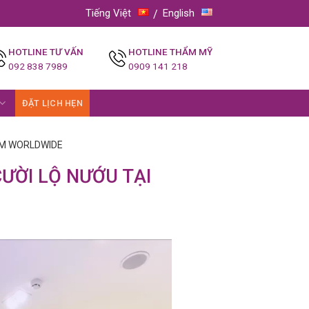
Tiếng Việt
English
HOTLINE TƯ VẤN
HOTLINE THẨM MỸ
092 838 7989
0909 141 218
ĐẶT LỊCH HẸN
RHM WORLDWIDE
ƯỜI LỘ NƯỚU TẠI