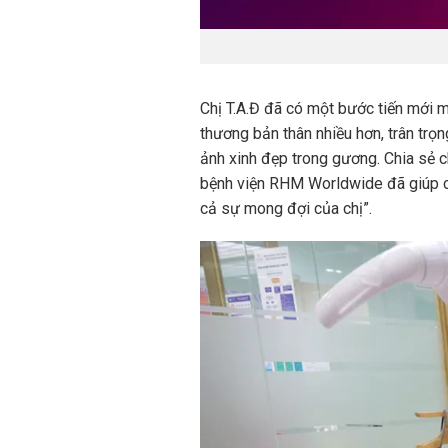
Chị T.A.Đ đã có một bước tiến mới m
thương bản thân nhiều hơn, trân trọng
ảnh xinh đẹp trong gương.
Chia sẻ c
bệnh viện RHM Worldwide đã giúp ch
cả sự mong đợi của chị”.