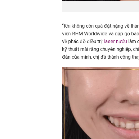
“Khi không còn quá đặt nặng về thàn
viện RHM Worldwide và gặp gỡ bác s
về phác đồ điều trị:
laser nướu
làm d
kỹ thuật mài răng chuyên nghiệp, ch
đắn của mình, chị đã thành công thay