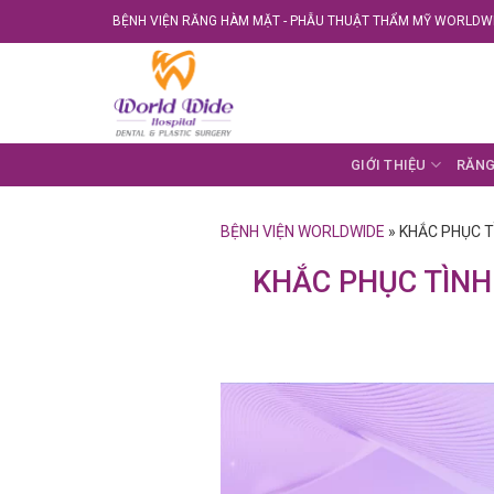
Skip
BỆNH VIỆN RĂNG HÀM MẶT - PHẪU THUẬT THẨM MỸ WORLDWI
to
content
GIỚI THIỆU
RĂNG
BỆNH VIỆN WORLDWIDE
»
KHẮC PHỤC T
KHẮC PHỤC TÌNH