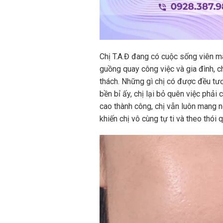
Chị T.A.Đ đang có cuộc sống viên mã
guồng quay công việc và gia đình, c
thách. Những gì chị có được đều tươ
bền bỉ ấy, chị lại bỏ quên việc ph
cao thành công, chị vẫn luôn mang n
khiến chị vô cùng tự ti và theo thói 