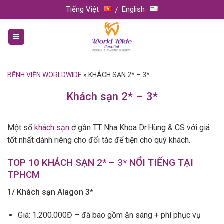
Skip
Tiếng Việt
English
to
content
BỆNH VIỆN WORLDWIDE
»
KHÁCH SẠN 2* – 3*
Khách sạn 2* – 3*
Một số
khách sạn
ở gần TT Nha Khoa Dr.Hùng & CS với giá
tốt nhất dành riêng cho đối tác để tiện cho quý khách.
TOP 10 KHÁCH SẠN 2* – 3* NỔI TIẾNG TẠI
TPHCM
1/ Khách sạn Alagon 3*
Giá: 1.200.000Đ – đã bao gồm ăn sáng + phí phục vụ