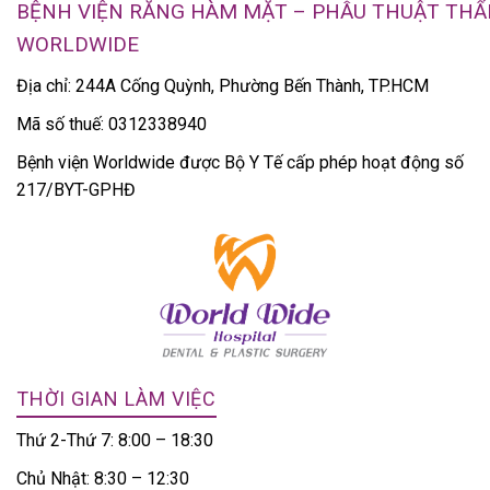
BỆNH VIỆN RĂNG HÀM MẶT – PHẪU THUẬT TH
WORLDWIDE
Địa chỉ: 244A Cống Quỳnh, Phường Bến Thành, TP.HCM
Mã số thuế: 0312338940
Bệnh viện Worldwide được Bộ Y Tế cấp phép hoạt động số
217/BYT-GPHĐ
THỜI GIAN LÀM VIỆC
Thứ 2-Thứ 7: 8:00 – 18:30
Chủ Nhật: 8:30 – 12:30