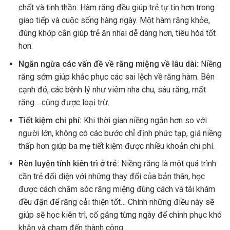
chất và tinh thần. Hàm răng đều giúp trẻ tự tin hơn trong
giao tiếp và cuộc sống hàng ngày. Một hàm răng khỏe,
đúng khớp cắn giúp trẻ ăn nhai dễ dàng hơn, tiêu hóa tốt
hơn.
Ngăn ngừa các vấn đề về răng miệng về lâu dài:
Niềng
răng sớm giúp khắc phục các sai lệch về răng hàm. Bên
cạnh đó, các bệnh lý như viêm nha chu, sâu răng, mất
răng… cũng được loại trừ.
Tiết kiệm chi phí:
Khi thời gian niềng ngắn hơn so với
người lớn, không có các bước chỉ định phức tạp, giá niềng
thấp hơn giúp ba mẹ tiết kiệm được nhiều khoản chi phí.
Rèn luyện tính kiên trì ở trẻ:
Niềng răng là một quá trình
cần trẻ đối diện với những thay đổi của bản thân, học
được cách chăm sóc răng miệng đúng cách và tái khám
đều đặn để răng cải thiện tốt… Chính những điều này sẽ
giúp sẽ học kiên trì, cố gắng từng ngày để chinh phục khó
khăn và chạm đến thành công.