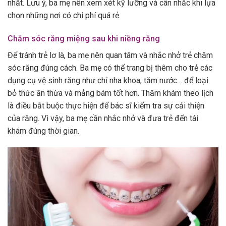
nhất. Lưu ý, ba mẹ nên xem xét kỹ lưỡng và cân nhắc khi lựa
chọn những nơi có chi phí quá rẻ.
Chăm sóc răng miệng sau khi niềng răng
Để tránh trẻ lơ là, ba mẹ nên quan tâm và nhắc nhở trẻ chăm
sóc răng đúng cách. Ba mẹ có thể trang bị thêm cho trẻ các
dụng cụ vệ sinh răng như chỉ nha khoa, tăm nước… để loại
bỏ thức ăn thừa và mảng bám tốt hơn. Thăm khám theo lịch
là điều bắt buộc thực hiện để bác sĩ kiểm tra sự cải thiện
của răng. Vì vậy, ba mẹ cần nhắc nhở và đưa trẻ đến tái
khám đúng thời gian.