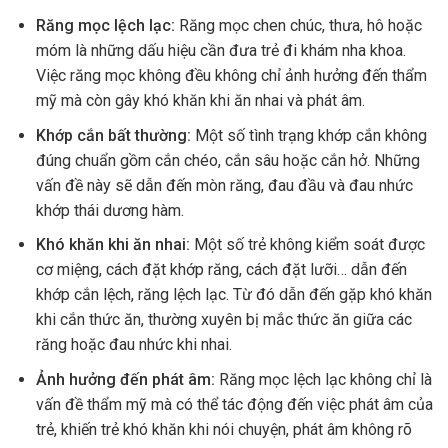
Răng mọc lệch lạc:
Răng mọc chen chúc, thưa, hô hoặc
móm là những dấu hiệu cần đưa trẻ đi khám nha khoa.
Việc răng mọc không đều không chỉ ảnh hưởng đến thẩm
mỹ mà còn gây khó khăn khi ăn nhai và phát âm.
Khớp cắn bất thường:
Một số tình trạng khớp cắn không
đúng chuẩn gồm cắn chéo, cắn sâu hoặc cắn hở. Những
vấn đề này sẽ dẫn đến mòn răng, đau đầu và đau nhức
khớp thái dương hàm.
Khó khăn khi ăn nhai:
Một số trẻ không kiểm soát được
cơ miệng, cách đặt khớp răng, cách đặt lưỡi… dẫn đến
khớp cắn lệch, răng lệch lạc. Từ đó dẫn đến gặp khó khăn
khi cắn thức ăn, thường xuyên bị mắc thức ăn giữa các
răng hoặc đau nhức khi nhai.
Ảnh hưởng đến phát âm:
Răng mọc lệch lạc không chỉ là
vấn đề thẩm mỹ mà có thể tác động đến việc phát âm của
trẻ, khiến trẻ khó khăn khi nói chuyện, phát âm không rõ