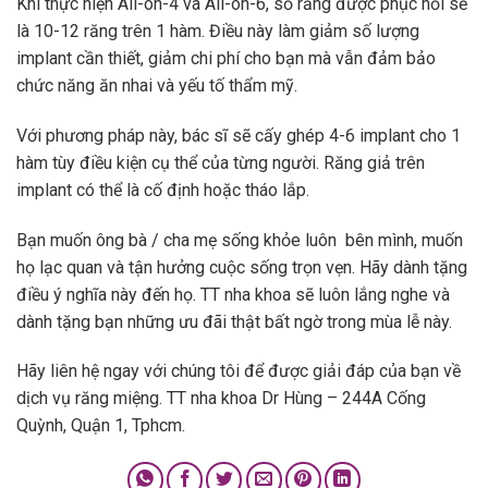
Khi thực hiện All-on-4 và All-on-6, số răng được phục hồi sẽ
là 10-12 răng trên 1 hàm. Điều này làm giảm số lượng
implant cần thiết, giảm chi phí cho bạn mà vẫn đảm bảo
chức năng ăn nhai và yếu tố thẩm mỹ.
Với phương pháp này, bác sĩ sẽ cấy ghép 4-6 implant cho 1
hàm tùy điều kiện cụ thể của từng người. Răng giả trên
implant có thể là cố định hoặc tháo lắp.
Bạn muốn ông bà / cha mẹ sống khỏe luôn bên mình, muốn
họ lạc quan và tận hưởng cuộc sống trọn vẹn. Hãy dành tặng
điều ý nghĩa này đến họ. TT nha khoa sẽ luôn lắng nghe và
dành tặng bạn những ưu đãi thật bất ngờ trong mùa lễ này.
Hãy liên hệ ngay với chúng tôi để được giải đáp của bạn về
dịch vụ răng miệng. TT nha khoa Dr Hùng – 244A Cống
Quỳnh, Quận 1, Tphcm.