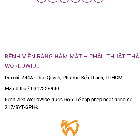
BỆNH VIỆN RĂNG HÀM MẶT – PHẪU THUẬT TH
WORLDWIDE
Địa chỉ: 244A Cống Quỳnh, Phường Bến Thành, TP.HCM
Mã số thuế: 0312338940
Bệnh viện Worldwide được Bộ Y Tế cấp phép hoạt động số
217/BYT-GPHĐ