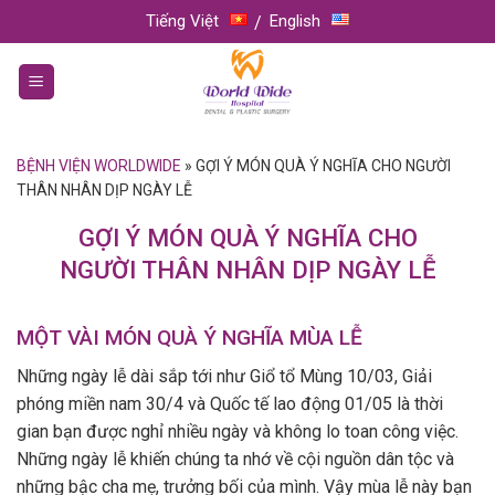
Skip
Tiếng Việt
English
to
content
BỆNH VIỆN WORLDWIDE
»
GỢI Ý MÓN QUÀ Ý NGHĨA CHO NGƯỜI
THÂN NHÂN DỊP NGÀY LỄ
GỢI Ý MÓN QUÀ Ý NGHĨA CHO
NGƯỜI THÂN NHÂN DỊP NGÀY LỄ
MỘT VÀI MÓN QUÀ Ý NGHĨA MÙA LỄ
Những ngày lễ dài sắp tới như Giổ tổ Mùng 10/03, Giải
phóng miền nam 30/4 và Quốc tế lao động 01/05 là thời
gian bạn được nghỉ nhiều ngày và không lo toan công việc.
Những ngày lễ khiến chúng ta nhớ về cội nguồn dân tộc và
những bậc cha mẹ, trưởng bối của mình. Vậy mùa lễ này bạn