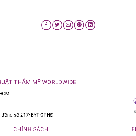
THUẬT THẨM MỸ WORLDWIDE
P.HCM
ạt động số 217/BYT-GPHĐ
CHÍNH SÁCH
E