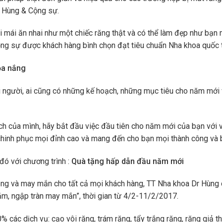
r Hùng & Cộng sự.
ải mái ăn nhai như một chiếc răng thật và có thể làm đẹp như bạn
ộng sự được khách hàng bình chọn đạt tiêu chuẩn Nha khoa quốc t
ỏa nắng
i người, ai cũng có những kế hoạch, những mục tiêu cho năm mới
ch của mình, hãy bắt đầu việc đầu tiên cho năm mới của bạn với
 chinh phục mọi đỉnh cao và mang đến cho bạn mọi thành công và
đó với chương trình :
Quà tặng hấp dẫn đầu năm mới
g và may mắn cho tất cả mọi khách hàng, TT Nha khoa Dr Hùng d
ăm, ngập tràn may mắn”, thời gian từ 4/2-11/2/2017.
các dịch vụ: cạo vôi răng, trám răng, tẩy trắng răng, răng giả t