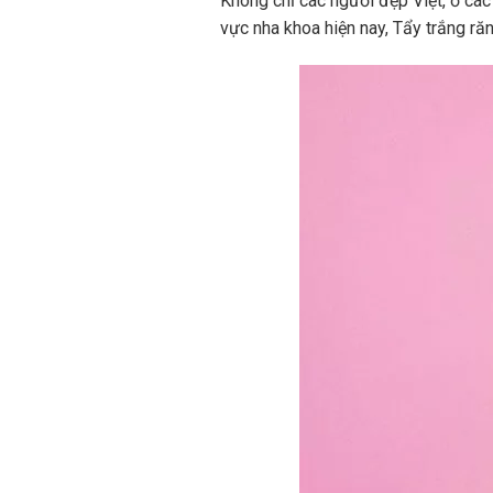
Không chỉ các người đẹp Việt, ở các 
vực nha khoa hiện nay, Tẩy trắng r