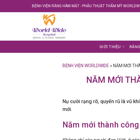
Skip
BỆNH VIỆN RĂNG HÀM MẶT - PHẪU THUẬT THẨM MỸ WORLDWI
to
content
GIỚI THIỆU
RĂNG
BỆNH VIỆN WORLDWIDE
»
NĂM MỚI THÀ
NĂM MỚI THÀ
Nụ cười rạng rỡ, quyến rũ là vũ k
mới.
Năm mới thành công k