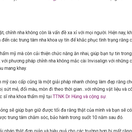
, chỉnh nha không còn là vấn đề xa xỉ với mọi người. Hiện nay, k
 đến các trung tâm nha khoa uy tín để khắc phục tình trạng răng 
 thẩm mỹ mà còn cải thiện chức năng ăn nhai, giúp bạn tự tin tro
t với phương pháp chỉnh nha không mắc cài Invisalign với những c
ầu mang khay.
 mỹ cao cấp cũng là một giải pháp nhanh chóng làm đẹp răng c
bị sứt mẻ, đổi màu, mòn đi theo thời gian…với những vật liệu và c
c sĩ nha khoa thẩm mỹ tại
TTNK Dr Hùng và cộng sự.
ỏng sẽ giúp bạn giữ được tối đa răng thật của mình và bạn sẽ c
được trung tâm chăm sóc, bảo hành trong suốt 10 năm sau đó.
ải pháp thật đơn giản và hiệu quả cho các trường hợp bị mất răng