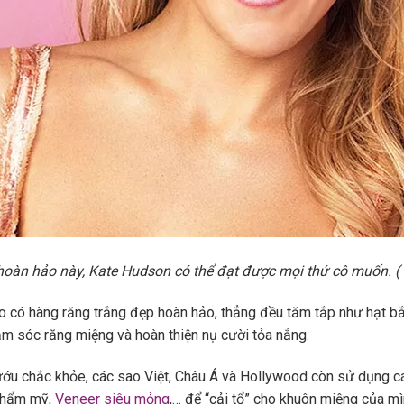
hoàn hảo này, Kate Hudson có thể đạt được mọi thứ cô muốn. ( 
o có hàng răng trắng đẹp hoàn hảo, thẳng đều tăm tắp như hạt bắp
ăm sóc răng miệng và hoàn thiện nụ cười tỏa nắng.
ớu chắc khỏe, các sao Việt, Châu Á và Hollywood còn sử dụng c
 thẩm mỹ,
Veneer siêu mỏng
,… để “cải tổ” cho khuôn miệng của mì