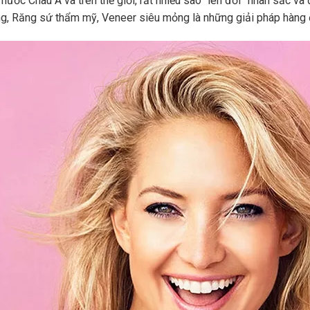
nước Châu Á và trên thế giới, rất nhiều sao “lên đời” nhan sắc và 
ăng, Răng sứ thẩm mỹ, Veneer siêu mỏng là những giải pháp hàng