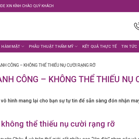
DE XIN KÍNH CHÀO QUÝ KHÁCH
 HÀM MẶT
PHẪU THUẬT THẨM MỸ
KẾT QUẢ THỰC TẾ
TIN TỨC
NH CÔNG – KHÔNG THỂ THIẾU NỤ CƯỜI RẠNG RỠ
NH CÔNG – KHÔNG THỂ THIẾU NỤ 
hí vô hình mang lại cho bạn sự tự tin để sẵn sàng đón nhận 
hông thể thiếu nụ cười rạng rỡ