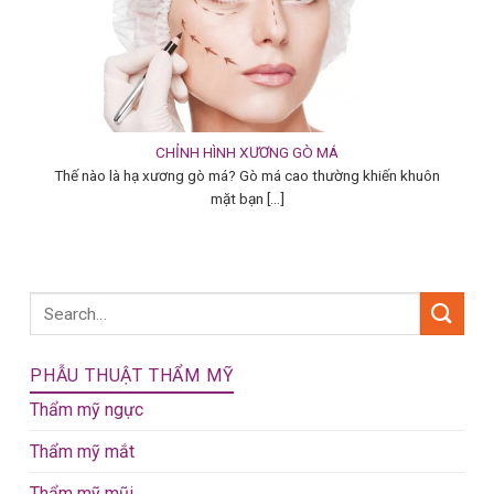
CHỈNH HÌNH XƯƠNG GÒ MÁ
Thế nào là hạ xương gò má? Gò má cao thường khiến khuôn
mặt bạn [...]
PHẪU THUẬT THẨM MỸ
Thẩm mỹ ngực
Thẩm mỹ mắt
Thẩm mỹ mũi