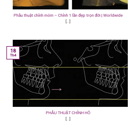
Phẫu thuật chỉnh móm – Chỉnh 1 lần đẹp trọn đời | Worldwide
[...]
18
Th4
PHẪU THUẬT CHỈNH HÔ
[...]