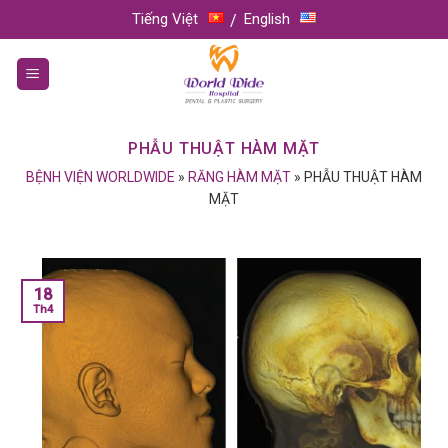
Skip
Tiếng Việt
English
to
content
PHẪU THUẬT HÀM MẶT
BỆNH VIỆN WORLDWIDE
»
RĂNG HÀM MẶT
»
PHẪU THUẬT HÀM
MẶT
18
Th4