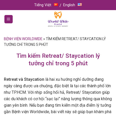
Skip
Tiếng Việt
English
to
content
BỆNH VIỆN WORLDWIDE
»
TÌM KIẾM RETREAT/ STAYCATION LÝ
TƯỞNG CHỈ TRONG 5 PHÚT
Tìm kiếm Retreat/ Staycation lý
tưởng chỉ trong 5 phút
Retreat và Staycation
là hai xu hướng nghỉ dưỡng đang
ngày càng được ưa chuộng, đặc biệt là tại các thành phố lớn
như TP.HCM. Với nhịp sống hối hả, Retreat/ Staycation giúp
các du khách có cơ hội “sạc lại” năng lượng thông qua không
gian yên bình. Nếu bạn đang tìm kiếm một địa điểm lý tưởng
gần Bệnh viện Worldwide, bài viết này sẽ giúp bạn khám phá