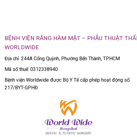
BỆNH VIỆN RĂNG HÀM MẶT – PHẪU THUẬT TH
WORLDWIDE
Địa chỉ: 244A Cống Quỳnh, Phường Bến Thành, TP.HCM
Mã số thuế: 0312338940
Bệnh viện Worldwide được Bộ Y Tế cấp phép hoạt động số
217/BYT-GPHĐ