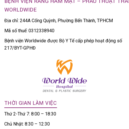
BỆNH VIỆN RĂNG HÀM MẶT – PHẪU THUẬT TH
WORLDWIDE
Địa chỉ: 244A Cống Quỳnh, Phường Bến Thành, TP.HCM
Mã số thuế: 0312338940
Bệnh viện Worldwide được Bộ Y Tế cấp phép hoạt động số
217/BYT-GPHĐ
THỜI GIAN LÀM VIỆC
Thứ 2-Thứ 7: 8:00 – 18:30
Chủ Nhật: 8:30 – 12:30