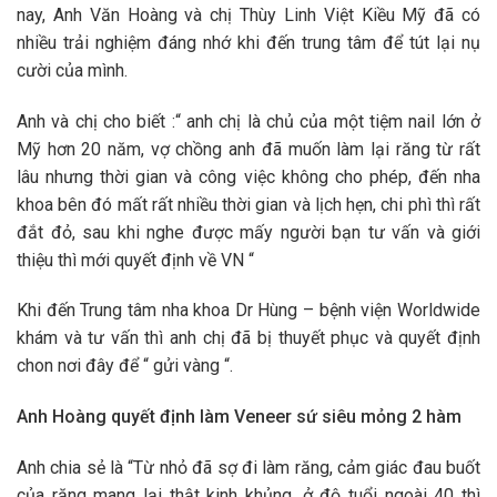
nay, Anh Văn Hoàng và chị Thùy Linh Việt Kiều Mỹ đã có
nhiều trải nghiệm đáng nhớ khi đến trung tâm để tút lại nụ
cười của mình.
Anh và chị cho biết :“ anh chị là chủ của một tiệm nail lớn ở
Mỹ hơn 20 năm, vợ chồng anh đã muốn làm lại răng từ rất
lâu nhưng thời gian và công việc không cho phép, đến nha
khoa bên đó mất rất nhiều thời gian và lịch hẹn, chi phì thì rất
đắt đỏ, sau khi nghe được mấy người bạn tư vấn và giới
thiệu thì mới quyết định về VN “
Khi đến Trung tâm nha khoa Dr Hùng – bệnh viện Worldwide
khám và tư vấn thì anh chị đã bị thuyết phục và quyết định
chon nơi đây để “ gửi vàng “.
Anh Hoàng quyết định làm Veneer sứ siêu mỏng 2 hàm
Anh chia sẻ là “Từ nhỏ đã sợ đi làm răng, cảm giác đau buốt
của răng mang lại thật kinh khủng, ở độ tuổi ngoài 40 thì