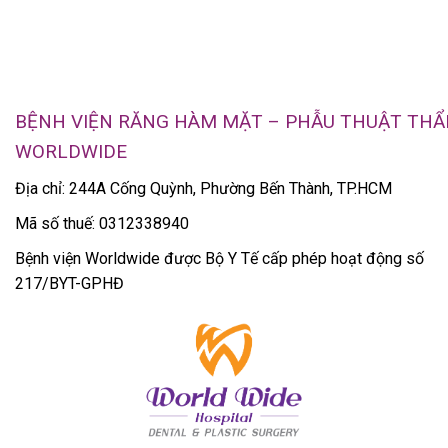
BỆNH VIỆN RĂNG HÀM MẶT – PHẪU THUẬT TH
WORLDWIDE
Địa chỉ: 244A Cống Quỳnh, Phường Bến Thành, TP.HCM
Mã số thuế: 0312338940
Bệnh viện Worldwide được Bộ Y Tế cấp phép hoạt động số
217/BYT-GPHĐ