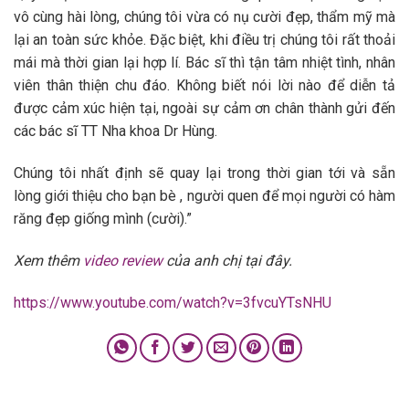
vô cùng hài lòng, chúng tôi vừa có nụ cười đẹp, thẩm mỹ mà
lại an toàn sức khỏe. Đặc biệt, khi điều trị chúng tôi rất thoải
mái mà thời gian lại hợp lí. Bác sĩ thì tận tâm nhiệt tình, nhân
viên thân thiện chu đáo. Không biết nói lời nào để diễn tả
được cảm xúc hiện tại, ngoài sự cảm ơn chân thành gửi đến
các bác sĩ TT Nha khoa Dr Hùng.
Chúng tôi nhất định sẽ quay lại trong thời gian tới và sẵn
lòng giới thiệu cho bạn bè , người quen để mọi người có hàm
răng đẹp giống mình (cười).”
Xem thêm
video review
của anh chị tại đây.
https://www.youtube.com/watch?v=3fvcuYTsNHU