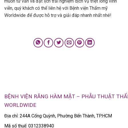
muốn tư vấn và đặt lịch trải nghiệm dịch vụ triệt lông vĩnh
viễn, quý khách có thể liên hệ với Bệnh viện Thẩm mỹ
Worldwide để được hỗ trợ và giải đáp nhanh nhất nhé!
BỆNH VIỆN RĂNG HÀM MẶT – PHẪU THUẬT TH
WORLDWIDE
Địa chỉ: 244A Cống Quỳnh, Phường Bến Thành, TP.HCM
Mã số thuế: 0312338940