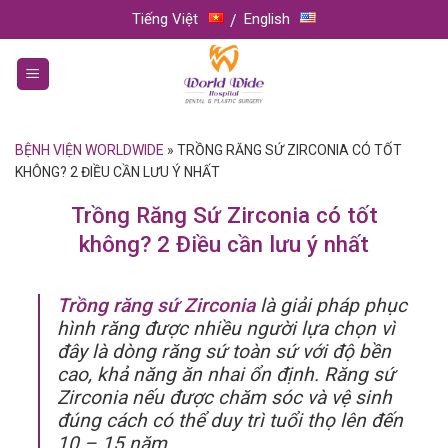
Skip
Tiếng Việt
English
to
content
BỆNH VIỆN WORLDWIDE
»
TRỒNG RĂNG SỨ ZIRCONIA CÓ TỐT
KHÔNG? 2 ĐIỀU CẦN LƯU Ý NHẤT
Trồng Răng Sứ Zirconia có tốt
không? 2 Điều cần lưu ý nhất
Trồng răng sứ Zirconia
là giải pháp phục
hình răng được nhiều người lựa chọn vì
đây là dòng răng sứ toàn sứ với độ bền
cao, khả năng ăn nhai ổn định. Răng sứ
Zirconia nếu được chăm sóc và vệ sinh
đúng cách có thể duy trì tuổi thọ lên đến
10 – 15 năm.