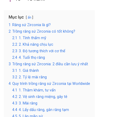
Mục lục
ẩn
1
Răng sứ Zirconia là gì?
2
Trồng răng sứ Zirconia có tốt không?
2.1
1. Tính thẩm mỹ
2.2
2. Khả năng chịu lực
2.3
3. Độ tương thích với cơ thể
2.4
4. Tuổi thọ răng
3
Trồng răng sứ Zirconia: 2 điều cần lưu ý nhất
3.1
1. Giá thành
3.2
2. Tỷ lệ mài răng
4
Quy trình trồng răng sứ Zirconia tại Worldwide
4.1
1. Thăm khám, tư vấn
4.2
2. Vệ sinh răng miệng, gây tê
4.3
3. Mài răng
4.4
4. Lấy dấu răng, gắn răng tạm
4.5
5. Lắp mão sứ