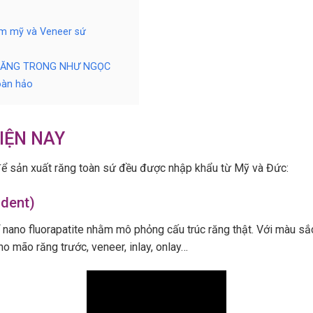
ẩm mỹ và Veneer sứ
RĂNG TRONG NHƯ NGỌC
oàn hảo
IỆN NAY
để sản xuất răng toàn sứ đều được nhập khẩu từ Mỹ và Đức:
adent)
 nano fluorapatite nhằm mô phỏng cấu trúc răng thật. Với màu sắ
mão răng trước, veneer, inlay, onlay…