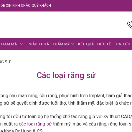
DE XIN KÍNH CHÀO QUÝ KHÁCH
 HÀM MẶT
PHẪU THUẬT THẨM MỸ
KẾT QUẢ THỰC TẾ
TIN TỨC
NG SỨ
Các loại răng sứ
ăng như mão răng, cầu răng, phục hình trên Implant, hàm giả tháo
ng sứ sẽ quyết dịnh được tuổi thọ, tính thẩm mỹ, đặc biệt là chức 
úng tôi đầu tư toàn bộ hệ thống chế tác răng giả với kỹ thuật C
n xuất ra
các loại răng sứ
thẩm mỹ, mão và cầu răng, răng toàn sứ
a khoa Dr Hùng & CS.