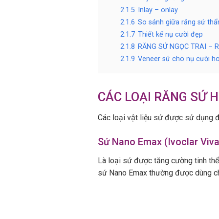
2.1.5
Inlay – onlay
2.1.6
So sánh giữa răng sứ th
2.1.7
Thiết kế nụ cười đẹp
2.1.8
RĂNG SỨ NGỌC TRAI – 
2.1.9
Veneer sứ cho nụ cười h
CÁC LOẠI RĂNG SỨ H
Các loại vật liệu sứ được sử dụng 
Sứ Nano Emax (Ivoclar Viv
Là loại sứ được tăng cường tinh thể
sứ Nano Emax thường được dùng cho 