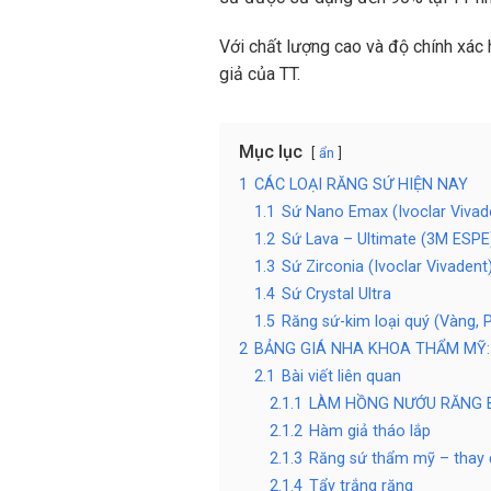
Với chất lượng cao và độ chính xác 
giả của TT.
Mục lục
ẩn
1
CÁC LOẠI RĂNG SỨ HIỆN NAY
1.1
Sứ Nano Emax (Ivoclar Vivad
1.2
Sứ Lava – Ultimate (3M ESPE
1.3
Sứ Zirconia (Ivoclar Vivadent
1.4
Sứ Crystal Ultra
1.5
Răng sứ-kim loại quý (Vàng, P
2
BẢNG GIÁ NHA KHOA THẨM MỸ:
2.1
Bài viết liên quan
2.1.1
LÀM HỒNG NƯỚU RĂNG 
2.1.2
Hàm giả tháo lắp
2.1.3
Răng sứ thẩm mỹ – thay 
2.1.4
Tẩy trắng răng