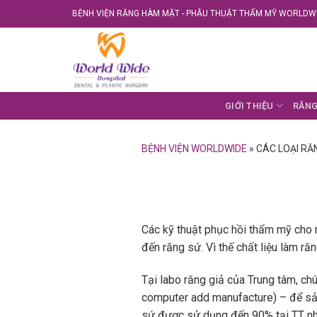
Skip
BỆNH VIỆN RĂNG HÀM MẶT - PHẪU THUẬT THẨM MỸ WORLDWI
to
content
GIỚI THIỆU
RĂNG
BỆNH VIỆN WORLDWIDE
»
CÁC LOẠI RĂ
Các kỹ thuật phục hồi thẩm mỹ cho r
đến răng sứ. Vì thế chất liệu làm ră
Tại labo răng giả của Trung tâm, ch
computer add manufacture) – để sả
sứ được sử dụng đến 90% tại TT nh