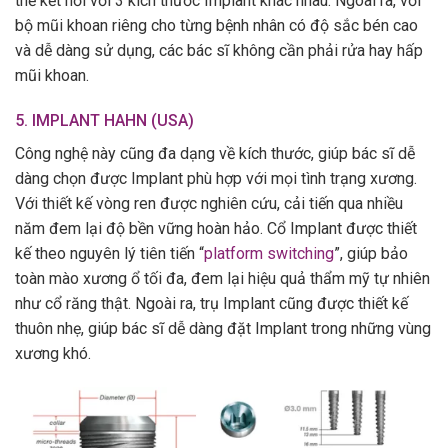
thể kết nối với 3 kích thước Implant khác nhau. Ngoài ra, với
bộ mũi khoan riêng cho từng bệnh nhân có độ sắc bén cao
và dễ dàng sử dụng, các bác sĩ không cần phải rửa hay hấp
mũi khoan.
5.
IMPLANT HAHN (USA)
Công nghệ này cũng đa dạng về kích thước, giúp bác sĩ dễ
dàng chọn được Implant phù hợp với mọi tình trạng xương.
Với thiết kế vòng ren được nghiên cứu, cải tiến qua nhiều
năm đem lại độ bền vững hoàn hảo. Cổ Implant được thiết
kế theo nguyên lý tiên tiến “
platform switching
”, giúp bảo
toàn mào xương ổ tối đa, đem lại hiệu quả thẩm mỹ tự nhiên
như cổ răng thật. Ngoài ra, trụ Implant cũng được thiết kế
thuôn nhẹ, giúp bác sĩ dễ dàng đặt Implant trong những vùng
xương khó.