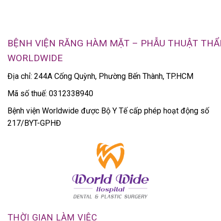
BỆNH VIỆN RĂNG HÀM MẶT – PHẪU THUẬT TH
WORLDWIDE
Địa chỉ: 244A Cống Quỳnh, Phường Bến Thành, TP.HCM
Mã số thuế: 0312338940
Bệnh viện Worldwide được Bộ Y Tế cấp phép hoạt động số
217/BYT-GPHĐ
THỜI GIAN LÀM VIỆC