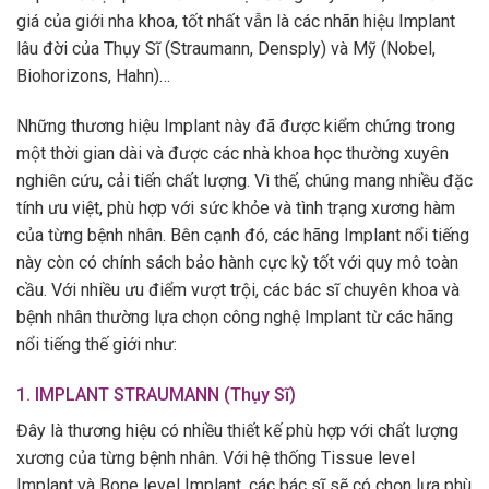
giá của giới nha khoa, tốt nhất vẫn là các nhãn hiệu Implant
lâu đời của Thụy Sĩ (Straumann, Densply) và Mỹ (Nobel,
Biohorizons, Hahn)…
Những thương hiệu Implant này đã được kiểm chứng trong
một thời gian dài và được các nhà khoa học thường xuyên
nghiên cứu, cải tiến chất lượng. Vì thế, chúng mang nhiều đặc
tính ưu việt, phù hợp với sức khỏe và tình trạng xương hàm
của từng bệnh nhân. Bên cạnh đó, các hãng Implant nổi tiếng
này còn có chính sách bảo hành cực kỳ tốt với quy mô toàn
cầu. Với nhiều ưu điểm vượt trội, các bác sĩ chuyên khoa và
bệnh nhân thường lựa chọn công nghệ Implant từ các hãng
nổi tiếng thế giới như:
1.
IMPLANT STRAUMANN (Thụy Sĩ)
Đây là thương hiệu có nhiều thiết kế phù hợp với chất lượng
xương của từng bệnh nhân. Với hệ thống Tissue level
Implant và Bone level Implant, các bác sĩ sẽ có chọn lựa phù