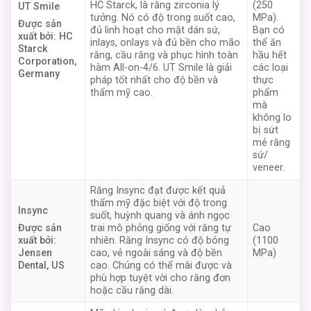
HC Starck, là răng zirconia lý
(250
UT Smile
tưởng. Nó có độ trong suốt cao,
MPa).
Được sản
đủ linh hoạt cho mặt dán sứ,
Bạn có
xuất bởi: HC
inlays, onlays và đủ bền cho mão
thể ăn
Starck
răng, cầu răng và phục hình toàn
hầu hết
Corporation,
hàm All-on-4/6. UT Smile là giải
các loại
Germany
pháp tốt nhất cho độ bền và
thực
thẩm mỹ cao.
phẩm
mà
không lo
bị sứt
mẻ răng
sứ/
veneer.
Răng Insync đạt được kết quả
thẩm mỹ đặc biệt với độ trong
Insync
suốt, huỳnh quang và ánh ngọc
trai mô phỏng giống với răng tự
Cao
Được sản
nhiên. Răng Insync có độ bóng
(1100
xuất bởi:
cao, vẻ ngoài sáng và độ bền
MPa)
Jensen
cao. Chúng có thể mài được và
Dental, US
phù hợp tuyệt vời cho răng đơn
hoặc cầu răng dài.