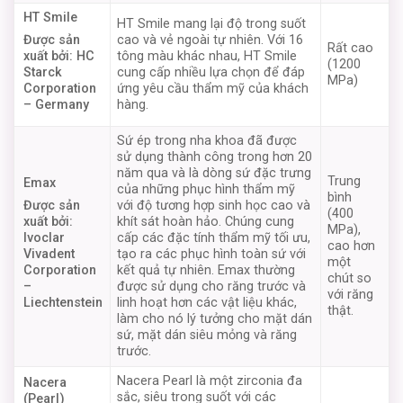
HT Smile
HT Smile mang lại độ trong suốt
cao và vẻ ngoài tự nhiên. Với 16
Được sản
Rất cao
tông màu khác nhau, HT Smile
xuất bởi: HC
(1200
cung cấp nhiều lựa chọn để đáp
Starck
MPa)
ứng yêu cầu thẩm mỹ của khách
Corporation
hàng.
– Germany
Sứ ép trong nha khoa đã được
sử dụng thành công trong hơn 20
năm qua và là dòng sứ đặc trưng
Trung
Emax
của những phục hình thẩm mỹ
bình
với độ tương hợp sinh học cao và
Được sản
(400
khít sát hoàn hảo. Chúng cung
xuất bởi:
MPa),
cấp các đặc tính thẩm mỹ tối ưu,
Ivoclar
cao hơn
tạo ra các phục hình toàn sứ với
Vivadent
một
kết quả tự nhiên. Emax thường
Corporation
chút so
được sử dụng cho răng trước và
–
với răng
linh hoạt hơn các vật liệu khác,
Liechtenstein
thật.
làm cho nó lý tưởng cho mặt dán
sứ, mặt dán siêu mỏng và răng
trước.
Nacera Pearl là một zirconia đa
Nacera
sắc, siêu trong suốt với các
(Pearl)