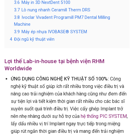
3.6
Máy in 3D NextDent 5100
3.7
Lò nung nhanh Ceramill Therm DRS
3.8
Ivoclar Vivadent Programill PM7 Dental Milling
Machine
3.9
Máy ép nhựa IVOBASE® SYSTEM
4
Đội ngũ kỹ thuật viên
Lợi thế Lab-in-house tại bệnh viện RHM
Worldwide
ỨNG DỤNG CÔNG NGHỆ KỸ THUẬT SỐ 100%
:
Công
nghệ kỹ thuật số giúp ích rất nhiều trong việc điều trị và
nâng cao trải nghiệm của khách hàng cũng như đem đến
sự tiện lợi và tiết kiệm thời gian rất nhiều cho các bác sĩ
xuyên suốt quá trình điều trị. Việc cấy ghép Implant trở
nên nhẹ nhàng dưới sự hỗ trợ của
hệ thống PIC SYSTEM
,
lấy dấu nhiều vị trí Implant ngay trực tiếp trong miệng
giúp rút ngắn thời gian điều trị và mang đến trải nghiệm