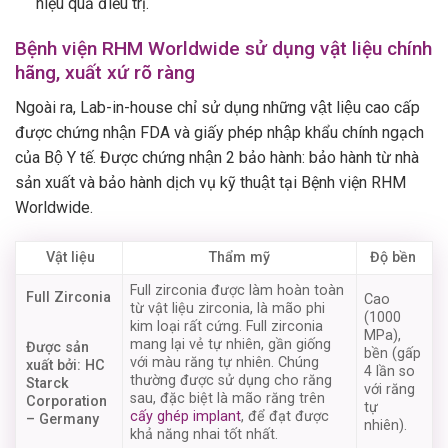
hiệu quả điều trị.
Bệnh viện RHM Worldwide sử dụng vật liệu chính
hãng, xuất xứ rõ ràng
Ngoài ra, Lab-in-house chỉ sử dụng những vật liệu cao cấp
được chứng nhận FDA và giấy phép nhập khẩu chính ngạch
của Bộ Y tế. Được chứng nhận 2 bảo hành: bảo hành từ nhà
sản xuất và bảo hành dịch vụ kỹ thuật tại Bệnh viện RHM
Worldwide.
Vật liệu
Thẩm mỹ
Độ bền
Full zirconia được làm hoàn toàn
Full Zirconia
Cao
từ vật liệu zirconia, là mão phi
(1000
kim loại rất cứng. Full zirconia
MPa),
mang lại vẻ tự nhiên, gần giống
Được sản
bền (gấp
với màu răng tự nhiên. Chúng
xuất bởi: HC
4 lần so
thường được sử dụng cho răng
Starck
với răng
sau, đặc biệt là mão răng trên
Corporation
tự
cấy ghép implant
, để đạt được
– Germany
nhiên).
khả năng nhai tốt nhất.