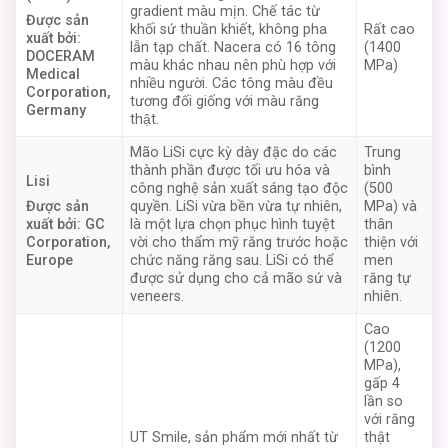
gradient màu mịn. Chế tác từ
Được sản
khối sứ thuần khiết, không pha
Rất cao
xuất bởi:
lẫn tạp chất. Nacera có 16 tông
(1400
DOCERAM
màu khác nhau nên phù hợp với
MPa)
Medical
nhiều người. Các tông màu đều
Corporation,
tương đối giống với màu răng
Germany
thật.
Mão LiSi cực kỳ dày đặc do các
Trung
thành phần được tối ưu hóa và
bình
Lisi
công nghệ sản xuất sáng tạo độc
(500
quyền. LiSi vừa bền vừa tự nhiên,
MPa) và
Được sản
là một lựa chọn phục hình tuyệt
thân
xuất bởi: GC
vời cho thẩm mỹ răng trước hoặc
thiện với
Corporation,
chức năng răng sau. LiSi có thể
men
Europe
được sử dụng cho cả mão sứ và
răng tự
veneers.
nhiên.
Cao
(1200
MPa),
gấp 4
lần so
với răng
UT Smile, sản phẩm mới nhất từ
thật