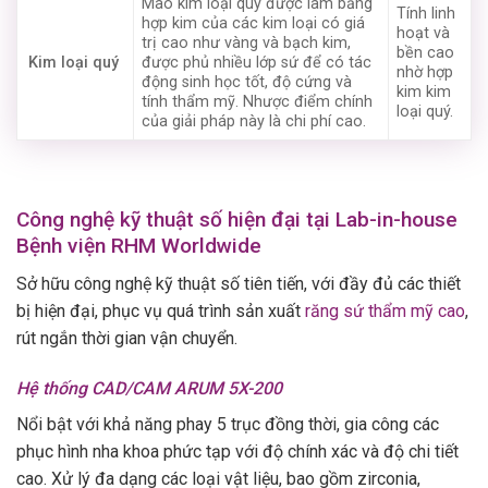
Mão kim loại quý được làm bằng
Tính linh
hợp kim của các kim loại có giá
hoạt và
trị cao như vàng và bạch kim,
bền cao
Kim loại quý
được phủ nhiều lớp sứ để có tác
nhờ hợp
động sinh học tốt, độ cứng và
kim kim
tính thẩm mỹ. Nhược điểm chính
loại quý.
của giải pháp này là chi phí cao.
Công nghệ kỹ thuật số hiện đại tại Lab-in-house
Bệnh viện RHM Worldwide
Sở hữu công nghệ kỹ thuật số tiên tiến, với đầy đủ các thiết
bị hiện đại, phục vụ quá trình sản xuất
răng sứ thẩm mỹ cao
,
rút ngắn thời gian vận chuyển.
Hệ thống CAD/CAM ARUM 5X-200
Nổi bật với khả năng phay 5 trục đồng thời, gia công các
phục hình nha khoa phức tạp với độ chính xác và độ chi tiết
cao. Xử lý đa dạng các loại vật liệu, bao gồm zirconia,