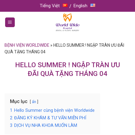
Skip
Tiếng Việt
English
to
content
BỆNH VIỆN WORLDWIDE
»
HELLO SUMMER ! NGẬP TRÀN ƯU ĐÃI
QUÀ TẶNG THÁNG 04
HELLO SUMMER ! NGẬP TRÀN ƯU
ĐÃI QUÀ TẶNG THÁNG 04
Mục lục
ẩn
1
Hello Summer cùng bệnh viện Worldwide
2
ĐĂNG KÝ KHÁM & TƯ VẤN MIỄN PHÍ
3
DỊCH VỤ NHA KHOA MUỐN LÀM