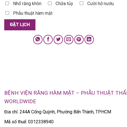
Nhổ răng khôn
Chữa tủy
Cười hở nướu
Phẫu thuật hàm mặt
BỆNH VIỆN RĂNG HÀM MẶT – PHẪU THUẬT TH
WORLDWIDE
Địa chỉ: 244A Cống Quỳnh, Phường Bến Thành, TP.HCM
Mã số thuế: 0312338940