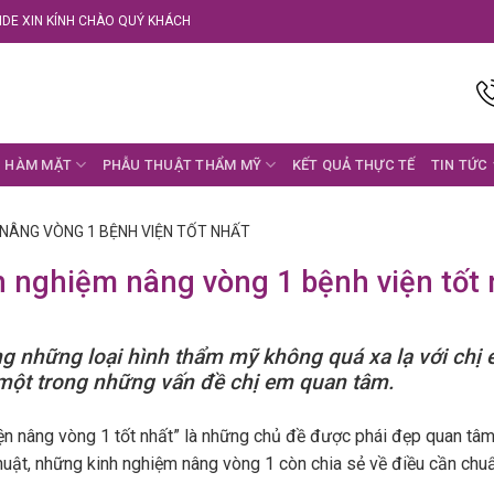
DE XIN KÍNH CHÀO QUÝ KHÁCH
 HÀM MẶT
PHẪU THUẬT THẨM MỸ
KẾT QUẢ THỰC TẾ
TIN TỨC
 NÂNG VÒNG 1 BỆNH VIỆN TỐT NHẤT
h nghiệm nâng vòng 1 bệnh viện tốt 
ng những loại hình thẩm mỹ không quá xa lạ với chị
 một trong những vấn đề chị em quan tâm.
iện nâng vòng 1 tốt nhất” là những chủ đề được phái đẹp quan tâ
huật, những kinh nghiệm nâng vòng 1 còn chia sẻ về điều cần chuẩ