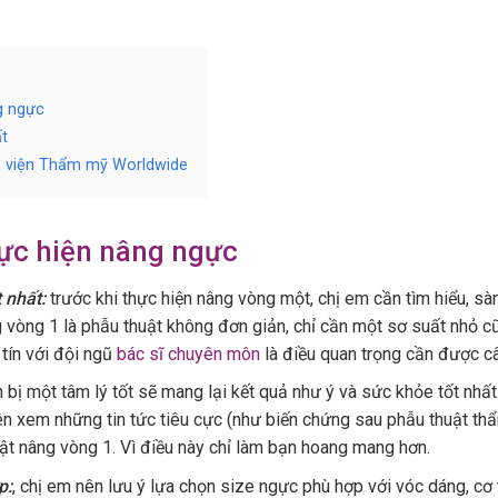
g ngực
t
nh viện Thẩm mỹ Worldwide
hực hiện nâng ngực
 nhất:
trước khi thực hiện nâng vòng một, chị em cần tìm hiểu, sà
g vòng 1 là phẫu thuật không đơn giản, chỉ cần một sơ suất nhỏ c
 tín với đội ngũ
bác sĩ chuyên môn
là điều quan trọng cần được c
 bị một tâm lý tốt sẽ mang lại kết quả như ý và sức khỏe tốt nhấ
n xem những tin tức tiêu cực (như biến chứng sau phẫu thuật thẩ
ật nâng vòng 1. Vì điều này chỉ làm bạn hoang mang hơn.
p:
, chị em nên lưu ý lựa chọn size ngực phù hợp với vóc dáng, cơ