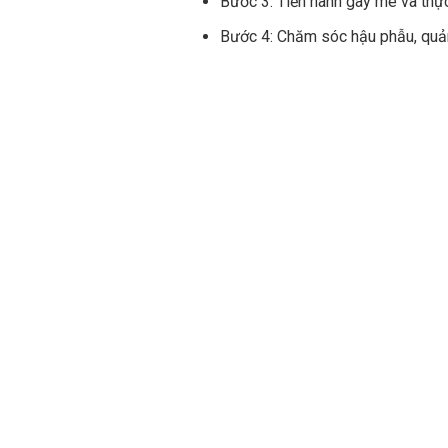
Bước 3: Tiến hành gây mê và thực
Bước 4: Chăm sóc hậu phẫu, quản