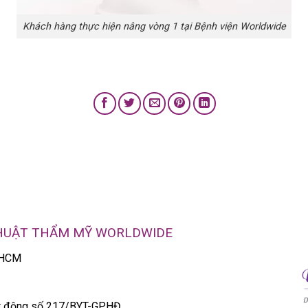
Khách hàng thực hiện nâng vòng 1 tại Bệnh viện Worldwide
THUẬT THẨM MỸ WORLDWIDE
P.HCM
ạt động số 217/BYT-GPHĐ