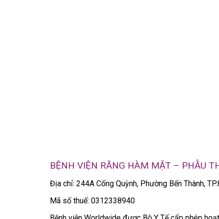
BỆNH VIỆN RĂNG HÀM MẶT – PHẪU 
Địa chỉ: 244A Cống Quỳnh, Phường Bến Thành, T
Mã số thuế: 0312338940
Bệnh viện Worldwide được Bộ Y Tế cấp phép ho