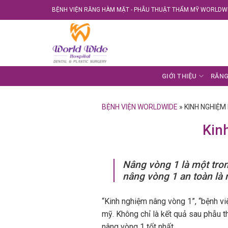
Skip
BỆNH VIỆN RĂNG HÀM MẶT - PHẪU THUẬT THẨM MỸ WORLDWI
to
content
GIỚI THIỆU
RĂNG
BỆNH VIỆN WORLDWIDE
»
KINH NGHIỆM
Kin
Nâng vòng 1 là một tro
nâng vòng 1 an toàn là
“Kinh nghiệm nâng vòng 1”, “bệnh v
mỹ. Không chỉ là kết quả sau phẫu t
nâng vòng 1 tốt nhất.