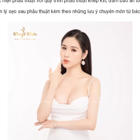
 hiện phẫu thuật với quy trình phẫu thuật khép kín, đảm bảo an to
 lý sẹo sau phẫu thuật kèm theo những lưu ý chuyên môn từ bác 