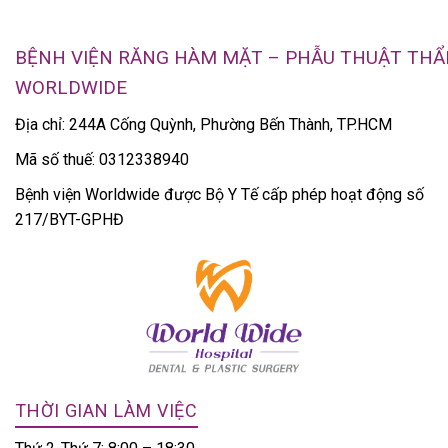
BỆNH VIỆN RĂNG HÀM MẶT – PHẪU THUẬT TH
WORLDWIDE
Địa chỉ: 244A Cống Quỳnh, Phường Bến Thành, TP.HCM
Mã số thuế: 0312338940
Bệnh viện Worldwide được Bộ Y Tế cấp phép hoạt động số
217/BYT-GPHĐ
THỜI GIAN LÀM VIỆC