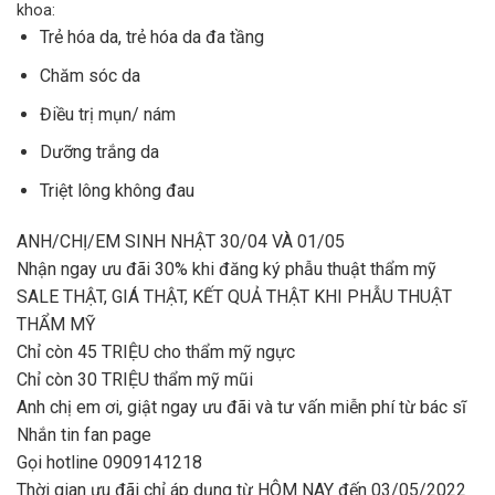
khoa:
Trẻ hóa da, trẻ hóa da đa tầng
Chăm sóc da
Điều trị mụn/ nám
Dưỡng trắng da
Triệt lông không đau
ANH/CHỊ/EM SINH NHẬT 30/04 VÀ 01/05
Nhận ngay ưu đãi 30% khi đăng ký phẫu thuật thẩm mỹ
SALE THẬT, GIÁ THẬT, KẾT QUẢ THẬT KHI PHẪU THUẬT
THẨM MỸ
Chỉ còn 45 TRIỆU cho thẩm mỹ ngực
Chỉ còn 30 TRIỆU thẩm mỹ mũi
Anh chị em ơi, giật ngay ưu đãi và tư vấn miễn phí từ bác sĩ
Nhắn tin fan page
Gọi hotline 0909141218
Thời gian ưu đãi chỉ áp dụng từ HÔM NAY đến 03/05/2022