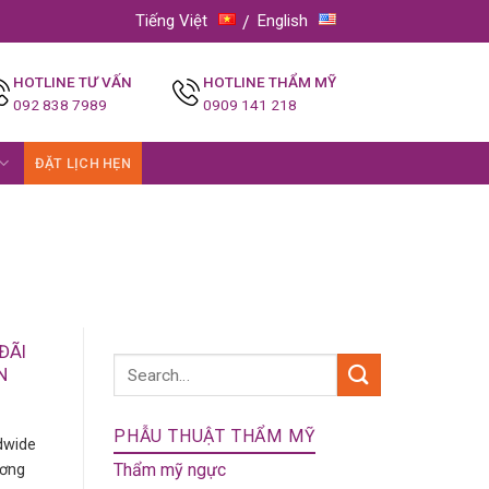
Tiếng Việt
English
HOTLINE TƯ VẤN
HOTLINE THẨM MỸ
092 838 7989
0909 141 218
ĐẶT LỊCH HẸN
ĐÃI
N
PHẪU THUẬT THẨM MỸ
dwide
Thẩm mỹ ngực
ương