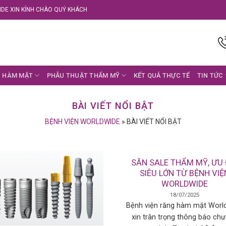
DE XIN KÍNH CHÀO QUÝ KHÁCH
 HÀM MẶT
PHẪU THUẬT THẨM MỸ
KẾT QUẢ THỰC TẾ
TIN TỨC
BÀI VIẾT NỔI BẬT
BỆNH VIỆN WORLDWIDE
»
BÀI VIẾT NỔI BẬT
SĂN SALE THẨM MỸ, ƯU 
SIÊU LỚN TỪ BỆNH VIỆ
WORLDWIDE
18/07/2025
Bệnh viện răng hàm mặt Worl
xin trân trọng thông báo ch