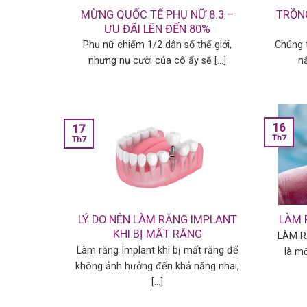
MỪNG QUỐC TẾ PHỤ NỮ 8.3 –
TRỒN
ƯU ĐÃI LÊN ĐẾN 80%
Phụ nữ chiếm 1/2 dân số thế giới,
Chúng t
nhưng nụ cười của cô ấy sẽ [...]
nâ
16
17
Th7
Th7
LÝ DO NÊN LÀM RĂNG IMPLANT
LÀM 
KHI BỊ MẤT RĂNG
LÀM R
Làm răng Implant khi bị mất răng để
là m
không ảnh hưởng đến khả năng nhai,
[...]