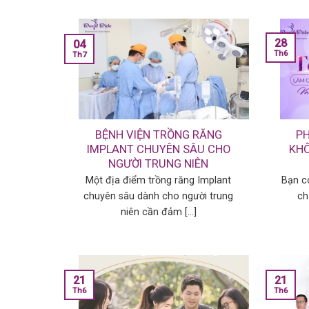
28
04
Th6
Th7
BỆNH VIỆN TRỒNG RĂNG
PH
IMPLANT CHUYÊN SÂU CHO
KHÔ
NGƯỜI TRUNG NIÊN
Một địa điểm trồng răng Implant
Bạn co
chuyên sâu dành cho người trung
chi
niên cần đảm [...]
21
21
Th6
Th6