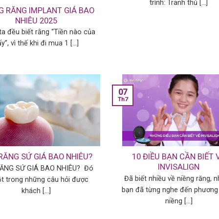
trình: Tranh thủ [...]
G RĂNG IMPLANT GIÁ BAO
NHIÊU 2025
a đều biết rằng “Tiền nào của
́y”, vì thế khi đi mua 1 [...]
07
Th7
RĂNG SỨ GIÁ BAO NHIÊU?
10 ĐIỀU BẠN CẦN BIẾT 
INVISALIGN
ĂNG SỨ GIÁ BAO NHIÊU? Đó
Đã biết nhiều về niềng răng, 
ột trong những câu hỏi được
bạn đã từng nghe đến phương
khách [...]
niềng [...]