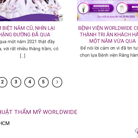
 BIỆT NĂM CŨ, NHÌN LẠI
BỆNH VIỆN WORLDWIDE 
HẶNG ĐƯỜNG ĐÃ QUA
THÀNH TRI ÂN KHÁCH H
MỘT NĂM VỪA QUA
 qua một năm 2021 thật đầy
Để nói lời cảm ơn vì đã tin t
ạ, với rất nhiều thăng trầm, có
chọn lựa Bệnh viện Răng hàm [
[...]
2
3
4
5
THUẬT THẨM MỸ WORLDWIDE
P.HCM