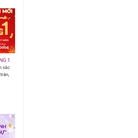
ẶNG 1
n sắc
tràn,