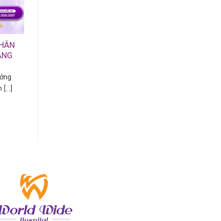
CHÂN
ÀNG
ưởng
...]