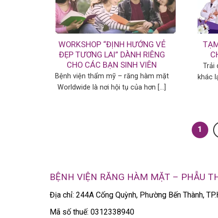
WORKSHOP “ĐỊNH HƯỚNG VẺ
TẠM
ĐẸP TƯƠNG LAI” DÀNH RIÊNG
C
CHO CÁC BẠN SINH VIÊN
Trải
Bệnh viện thẩm mỹ – răng hàm mặt
khác l
Worldwide là nơi hội tụ của hơn [...]
1
BỆNH VIỆN RĂNG HÀM MẶT – PHẪU 
Địa chỉ: 244A Cống Quỳnh, Phường Bến Thành, T
Mã số thuế: 0312338940