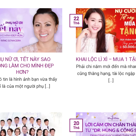
22
Th6
Ụ NỮ ƠI, TẾT NÀY SAO
KHAI LỘC LÌ XÌ – MUA 1 T
NG LÀM CHO MÌNH ĐẸP
Phải chi năm mới đến mà nha
HƠN?
cũng thăng hạng, tài lộc ngập 
́ tin là hình ảnh bạn vừa thấy
[...]
̉ là của một người phụ [...]
20
Th6