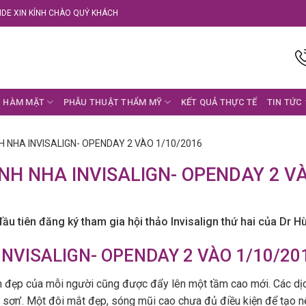
DE XIN KÍNH CHÀO QUÝ KHÁCH
 HÀM MẶT
PHẪU THUẬT THẨM MỸ
KẾT QUẢ THỰC TẾ
TIN TỨC
H NHA INVISALIGN- OPENDAY 2 VÀO 1/10/2016
ỈNH NHA INVISALIGN- OPENDAY 2 VÀ
u tiên đăng ký tham gia hội thảo Invisalign thứ hai của Dr H
INVISALIGN- OPENDAY 2 VÀO 1/10/20
àm đẹp của mỗi người cũng được đẩy lên một tầm cao mới. Các dị
c sơn’. Một đôi mắt đẹp, sóng mũi cao chưa đủ điều kiện để tạo 