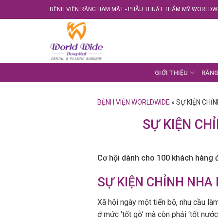
Skip
BỆNH VIỆN RĂNG HÀM MẶT - PHẪU THUẬT THẨM MỸ WORLDWI
to
content
GIỚI THIỆU
RĂNG
BỆNH VIỆN WORLDWIDE
»
SỰ KIỆN CHỈN
SỰ KIỆN CH
Cơ hội dành cho 100 khách hàng đầ
SỰ KIỆN CHỈNH NHA 
Xã hội ngày một tiến bộ, nhu cầu l
ở mức ‘tốt gỗ’ mà còn phải ‘tốt nướ