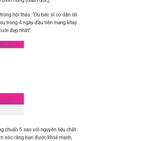
Đỗ Đình Hùng (Giám đốc).
trong hội thảo: “Dù bác sĩ có dặn dò
chịu trong 4 ngày đầu tiên mang khay
cười đẹp nhất”.
ng chuẩn 5 sao với nguyên liệu chất
hăm sóc răng bạn được khoẻ mạnh,