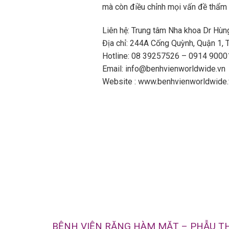
mà còn điều chỉnh mọi vấn đề thẩm 
Liên hệ: Trung tâm Nha khoa Dr Hùn
Địa chỉ: 244A Cống Quỳnh, Quận 1,
Hotline: 08 39257526 – 0914 9000
Email: info@benhvienworldwide.vn
Website : www.benhvienworldwide.
BỆNH VIỆN RĂNG HÀM MẶT – PHẪU 