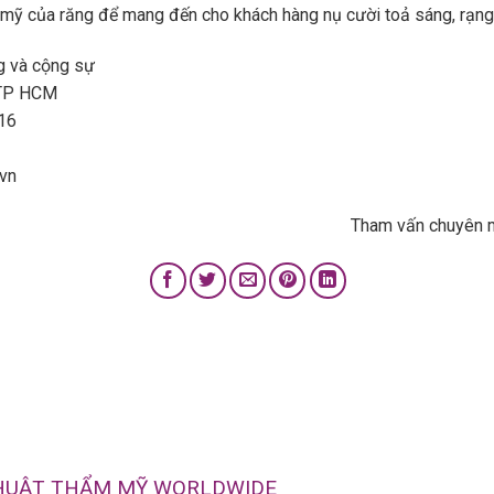
mỹ của răng để mang đến cho khách hàng nụ cười toả sáng, rạng 
g và cộng sự
 TP HCM
16
vn
Tham vấn chuyên 
THUẬT THẨM MỸ WORLDWIDE