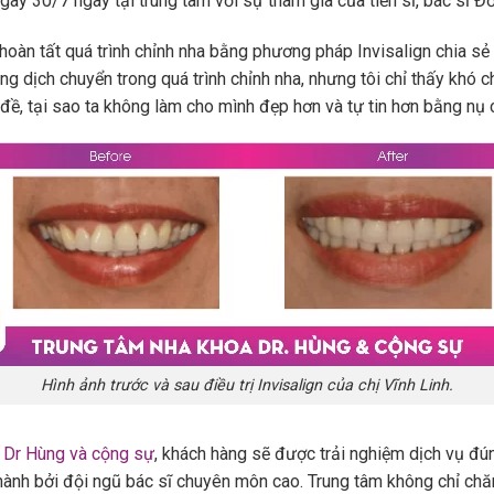
ngày 30/7 ngay tại trung tâm với sự tham gia của tiến sĩ, bác sĩ 
 hoàn tất quá trình chỉnh nha bằng phương pháp Invisalign chia sẻ 
ng dịch chuyển trong quá trình chỉnh nha, nhưng tôi chỉ thấy khó 
 đề, tại sao ta không làm cho mình đẹp hơn và tự tin hơn bằng nụ 
Hình ảnh trước và sau điều trị Invisalign của chị Vĩnh Linh.
 Dr Hùng và cộng sự
, khách hàng sẽ được trải nghiệm dịch vụ đú
hành bởi đội ngũ bác sĩ chuyên môn cao. Trung tâm không chỉ c