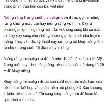
hãy cùng tìm hiểu sơ qua về kỹ thuật niềng răng Invisalign
trong phần đầu tiên của bài viết nhé!
Niềng răng trong suốt Invisalign
còn được gọi là niềng
răng không mắc cài hay niềng răng vô hình.
Đây là
phương pháp niềng răng hiện đại vì không dùng khí cụ mắc
cài hay dây cung như những phương pháp chỉnh nha truyền
thống. Thay vào đó, kỹ thuật này sử dụng bộ khay niềng làm
từ nhựa trong suốt để dịch chuyển răng.
Niềng răng Invisalign ra đời từ năm 1997, có xuất xứ từ Mỹ.
Trong một quy trình niềng răng, bệnh nhân cần sử dụng từ 25
– 40 khay niềng.
Khay niềng Invisalign được sản xuất dựa trên mẫu hàm của
bệnh nhân kết hợp với phần mềm mô phỏng 3D. Sau khoảng
2 tuần, bệnh nhân sẽ đổi sang khay niềng mới để hoàn tất
quá trình chỉnh nha.