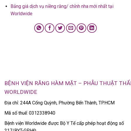
Bảng giá dịch vụ niềng răng/ chỉnh nha mới nhất tại
Worldwide
BỆNH VIỆN RĂNG HÀM MẶT – PHẪU THUẬT TH
WORLDWIDE
Địa chỉ: 244A Cống Quỳnh, Phường Bến Thành, TP.HCM
Mã số thuế: 0312338940
Bệnh viện Worldwide được Bộ Y Tế cấp phép hoạt động số
217/BYT-GPHĐ