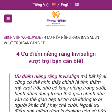
Skip
Tiếng Việt
English
to
content
BỆNH VIỆN WORLDWIDE
»
4 ƯU ĐIỂM NIỀNG RĂNG INVISALIGN
VƯỢT TRỘI BẠN CẦN BIẾT
4 Ưu điểm niềng răng Invisalign
vượt trội bạn cần biết
Ưu điểm niềng răng Invisalign
mà bất kỳ ai
cũng có thể nhìn thấy chính là tính thẩm
mỹ vượt trội, nhờ có khay niềng trong suốt,
bệnh nhân đang trong thời gian chỉnh nha
vẫn có thể giao tiếp tự tin mà không lo bị
người khác để ý hay chê cười. Ngoài ưu
điểm này, niềng răng Invisalign còn sở hữu