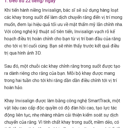
1. Đeo đủ 22 tiếng/ ngày
Khi tiến hành niềng Invisalign, bác sĩ sẽ sử dụng hàng loạt
các khay trong suốt để làm dịch chuyển răng đến vị trí mong
muốn, đem lại hiệu quả tối ưu về mặt thẩm mỹ lẫn chỉnh nha.
Với công nghệ kỹ thuật số tiên tiến, Invisalign vạch rõ kế
hoạch điều trị hoàn chỉnh cho bạn từ vị trí ban đầu của răng
cho tới vị trí cuối cùng. Bạn sẽ nhìn thấy trước kết quả điều
trị qua hình ảnh 3D.
Sau đó, một chuỗi các khay chỉnh răng trong suốt được tạo
ra dành riêng cho răng của bạn. Mỗi bộ khay được mang
trong hai tuần cho tới khi răng dần dần điều chỉnh tới vị trí
hoàn hảo.
Khay Invisalign được làm bằng công nghệ SmartTrack, một
vật liệu cao cấp độc quyền có độ đàn hồi cao, tạo lực tác
động liên tục, nhẹ nhàng nhằm cải thiện kiểm soát sự dịch
chuyển của răng. Vì tính chất khay trong suốt, mềm dẻo, có