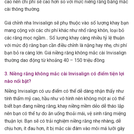
cao nên chi phí sẽ cao hơn so với mức niềng răng bằng mắc
cài thông thường.
Giá chỉnh nha Invisalign sẽ phụ thuộc vào số lượng khay bạn
mang cộng với các chi phí khác như nhổ răng khôn, loại bỏ
các răng mọc ngầm… Số lượng khay càng nhiều tỷ lệ thuận
với mức độ răng bạn cần điều chỉnh là nặng hay nhẹ, chi phí
bạn bỏ ra càng lớn. Giá niềng răng không mắc cài Invisalign
thường dao động từ khoảng 40 – 150 triệu đồng.
3. Niềng răng không mắc cài Invisalign có điểm tiện lợi
nào nổi bật?
Niềng Invisalign có ưu điểm có thể dễ dàng nhận thấy như
tính thẩm mỹ cao, hầu như vô hình nên không một ai có thể
biết bạn đang niềng răng; khay niềng mềm dẻo dễ tháo lắp
nên bạn có thể tự do ăn uống thoải mái, vệ sinh răng miệng
thuận lợi. Bạn sẽ có trải nghiệm niềng răng nhẹ nhàng, dễ
chịu hơn, ít đau hơn, ít bị mắc cài đâm vào môi má lưỡi gây