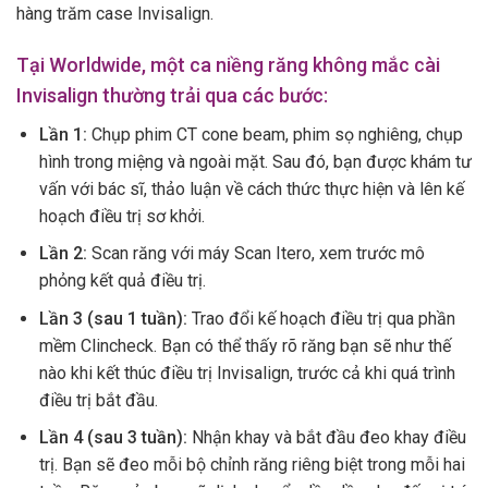
hàng trăm case Invisalign.
Tại Worldwide, một ca
niềng răng không mắc cài
Invisalign
thường trải qua các bước:
Lần 1:
Chụp phim CT cone beam, phim sọ nghiêng, chụp
hình trong miệng và ngoài mặt. Sau đó, bạn được khám tư
vấn với bác sĩ, thảo luận về cách thức thực hiện và lên kế
hoạch điều trị sơ khởi.
Lần 2:
Scan răng với máy Scan Itero, xem trước mô
phỏng kết quả điều trị.
Lần 3 (sau 1 tuần):
Trao đổi kế hoạch điều trị qua phần
mềm Clincheck. Bạn có thể thấy rõ răng bạn sẽ như thế
nào khi kết thúc điều trị Invisalign, trước cả khi quá trình
điều trị bắt đầu.
Lần 4 (sau 3 tuần):
Nhận khay và bắt đầu đeo khay điều
trị. Bạn sẽ đeo mỗi bộ chỉnh răng riêng biệt trong mỗi hai