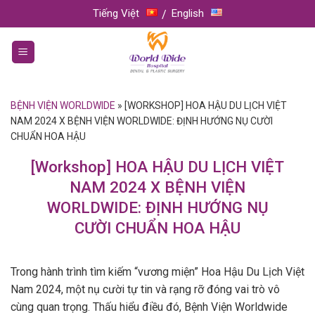
Skip
Tiếng Việt
English
to
content
BỆNH VIỆN WORLDWIDE
»
[WORKSHOP] HOA HẬU DU LỊCH VIỆT
NAM 2024 X BỆNH VIỆN WORLDWIDE: ĐỊNH HƯỚNG NỤ CƯỜI
CHUẨN HOA HẬU
[Workshop] HOA HẬU DU LỊCH VIỆT
NAM 2024 X BỆNH VIỆN
WORLDWIDE: ĐỊNH HƯỚNG NỤ
CƯỜI CHUẨN HOA HẬU
Trong hành trình tìm kiếm “vương miện” Hoa Hậu Du Lịch Việt
Nam 2024, một nụ cười tự tin và rạng rỡ đóng vai trò vô
cùng quan trọng. Thấu hiểu điều đó, Bệnh Viện Worldwide