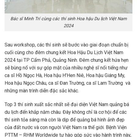
Bác sĩ Minh Trí cùng các thí sinh Hoa hậu Du lịch Việt Nam
2024
Sau workshop, các thí sinh sẽ bước vào giai đoạn chuẩn bị
cuối cùng cho đêm chung kết Hoa Hậu Du Lịch Việt Nam
2024 tại TP Cẩm Phả, Quảng Ninh. Đêm chung kết hứa hẹn
sẽ bùng nổ với sự góp mặt của nhiều nghệ sĩ nổi tiếng như
ca sĩ Hồ Ngọc Hà, Hoa hậu H’Hen Niê, Hoa hậu Giáng My,
Hoa hậu Ngọc Châu, ca sĩ Đan Trường, ca sĩ Lam Trường và
những màn trình diễn đặc sắc khác.
Top 3 thí sinh xuất sắc nhất sẽ đại diện Việt Nam quảng bá
du lịch đến khắp năm châu. Đây không chỉ là cơ hội để các
thí sinh tỏa sáng mà còn là dịp để quảng bá hình ảnh đẹp
của đất nước và con người Việt Nam ra thế giới. Bệnh Viện
PTTM – RHM Worldwide tự hào góp sức vào hành trình này,