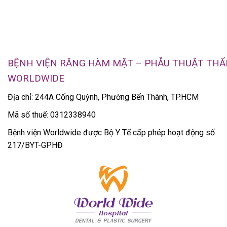
BỆNH VIỆN RĂNG HÀM MẶT – PHẪU THUẬT TH
WORLDWIDE
Địa chỉ: 244A Cống Quỳnh, Phường Bến Thành, TP.HCM
Mã số thuế: 0312338940
Bệnh viện Worldwide được Bộ Y Tế cấp phép hoạt động số
217/BYT-GPHĐ