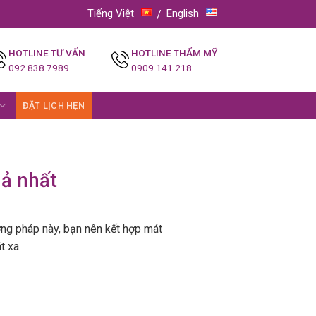
Tiếng Việt
English
HOTLINE TƯ VẤN
HOTLINE THẨM MỸ
092 838 7989
0909 141 218
ĐẶT LỊCH HẸN
uả nhất
ng pháp này, bạn nên kết hợp mát
t xa.