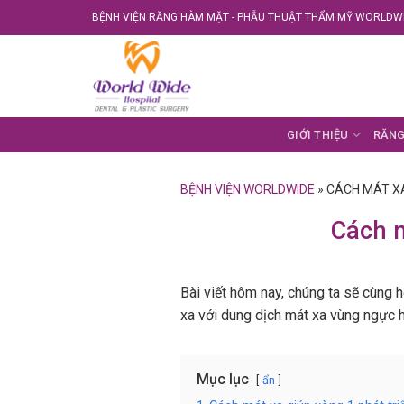
Skip
BỆNH VIỆN RĂNG HÀM MẶT - PHẪU THUẬT THẨM MỸ WORLDWI
to
content
GIỚI THIỆU
RĂNG
BỆNH VIỆN WORLDWIDE
»
CÁCH MÁT XA
Cách m
Bài viết hôm nay, chúng ta sẽ cùng 
xa với dung dịch mát xa vùng ngực 
Mục lục
ẩn