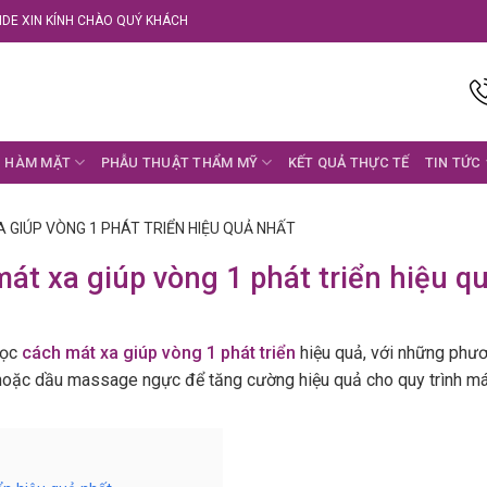
DE XIN KÍNH CHÀO QUÝ KHÁCH
 HÀM MẶT
PHẪU THUẬT THẨM MỸ
KẾT QUẢ THỰC TẾ
TIN TỨC
 GIÚP VÒNG 1 PHÁT TRIỂN HIỆU QUẢ NHẤT
át xa giúp vòng 1 phát triển hiệu q
học
cách mát xa giúp vòng 1 phát triển
hiệu quả, với những phươ
hoặc dầu massage ngực để tăng cường hiệu quả cho quy trình má